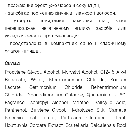
- вражаючий ефект уже через 8 секунд дії;
- запобігає посіченню кінчиків і ламкості волосся;
- утворює невидимий захисний шар, який
перешкоджає негативному впливу засобів для
укладки, фена та проточної води;
- представлена в компактних саше і класичному
флаконі-пляшці.
Склад
Propylene Glycol, Alcohol, Myrystyl Alcohol, C12-15 Alkyl
Benzoate, Water, Steartrimonium Chloride, Sodium
Lactate, Cetrimonium Chloride, Behentrimonium
Chloride, Dicocodimonium Chloride, Quaternium - 60,
Fagrance, Isopropyl Alcohol, Menthol, Salicylic Acid,
Panthenol, Bulylene Glycol, Hydrolyzed Silk, Camelia
Sinensis Leal Edract, Portulaca Oleracea Extract,
Houttuynia Cordata Extract, Scutellaria Baicalensis Rool