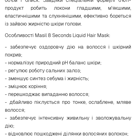
об'єм і блиск. Завдяки спеціальній формулі б'юті-
продукт робить локони гладшими, м'якшими,
еластичнішими та слухнянішими, ефективно бореться
із зайвою жирністю шкіри голови.
Особливості Masil 8 Seconds Liquid Hair Mask:
- забезпечує оздоровчу дію на волосся і шкірний
покрив;
- нормалізує природний рН баланс шкіри;
- регулює роботу сальних залоз;
- зменшує синтез себума і жирність;
- зміцнює коріння;
- перешкоджає випаданню волосся;
- дбайливо піклується про тонке, ослаблене, мляве
волосся;
- забезпечує інтенсивну живильну і зволожувальну
дію;
- відновлює пошкоджені ділянки волосяних волокон;