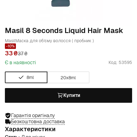
Masil 8 Seconds Liquid Hair Mask
Masil
Маска для об'єму волосся ( пробник )
-10%
33
37
₴
Є в наявності
Код: 53595
8ml
20x8ml
Купити
Гарантія оригіналу
Безкоштовна доставка
Характеристики