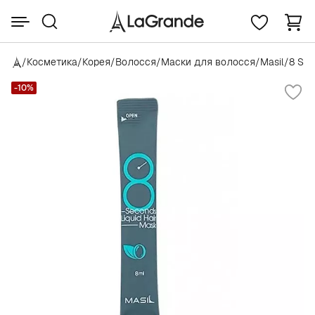
/
Косметика
/
Корея
/
Волосся
/
Маски для волосся
/
Masil
/
8 Se
-10%