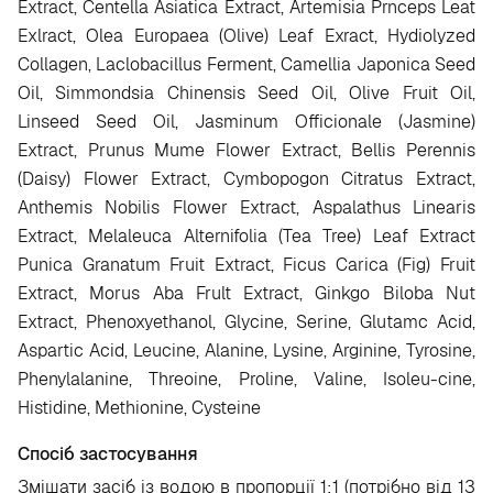
Extract, Centella Asiatica Extract, Artemisia Prnceps Leat
Exlract, Olea Europaea (Olive) Leaf Exract, Hydiolyzed
Collagen, Laclobacillus Ferment, Camellia Japonica Seed
Oil, Simmondsia Chinensis Seed Oil, Olive Fruit Oil,
Linseed Seed Oil, Jasminum Officionale (Jasmine)
Extract, Prunus Mume Flower Extract, Bellis Perennis
(Daisy) Flower Extract, Cymbopogon Citratus Extract,
Anthemis Nobilis Flower Extract, Aspalathus Linearis
Extract, Melaleuca Alternifolia (Tea Tree) Leaf Extract
Punica Granatum Fruit Extract, Ficus Carica (Fig) Fruit
Extract, Morus Aba Frult Extract, Ginkgo Biloba Nut
Extract, Phenoxyethanol, Glycine, Serine, Glutamc Acid,
Aspartic Acid, Leucine, Alanine, Lysine, Arginine, Tyrosine,
Phenylalanine, Threoine, Proline, Valine, Isoleu-cine,
Histidine, Methionine, Cysteine
Спосіб застосування
Змішати засіб із водою в пропорції 1:1 (потрібно від 13