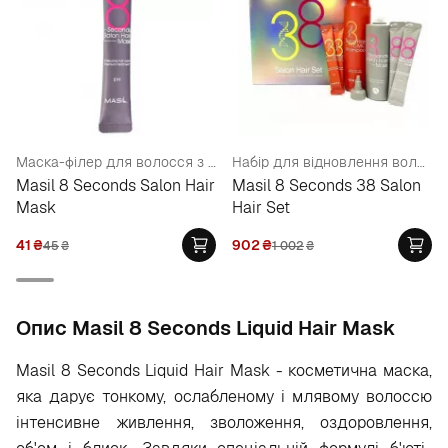
Маска-філер для волосся з керамідами
Набір для відновлення волосся (mask/200ml+8ml*2ea+ shampoo/300ml+8ml*2)
Masil 8 Seconds Salon Hair
Masil 8 Seconds 38 Salon
Mask
Hair Set
41
₴
902
₴
45
₴
1 002
₴
Опис Masil 8 Seconds Liquid Hair Mask
Masil 8 Seconds Liquid Hair Mask - косметична маска,
яка дарує тонкому, ослабленому і млявому волоссю
інтенсивне живлення, зволоження, оздоровлення,