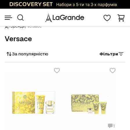
/
Бренди
/
Versace
Versace
За популярністю
Фільтри
Сортувати
1