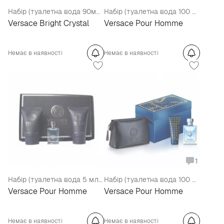
Набір (туалетна вода 90мл + лосьйон для тіла 100мл + косметичка)
Набір (туалетна вода 100 мл + бальзам після гоління 50 мл + шампунь 50 мл + портмоне)
Versace Bright Crystal
Versace Pour Homme
Немає в наявності
Немає в наявності
1
Набір (туалетна вода 5 мл + гель для душу 25 мл + бальзам після гоління 25 мл)
Набір (туалетна вода 100 мл + гель для душу 100 мл + косметичка)
Versace Pour Homme
Versace Pour Homme
Немає в наявності
Немає в наявності