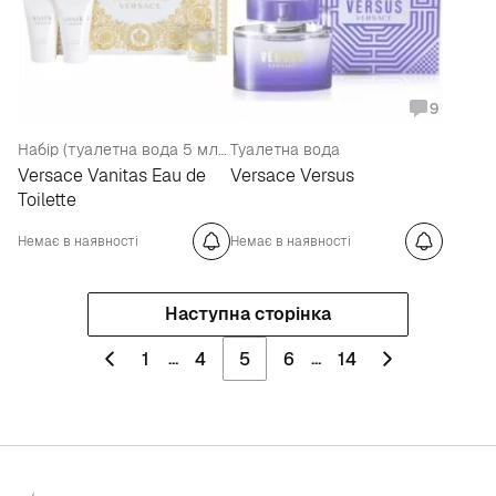
9
Набір (туалетна вода 5 мл + лосьйон для тіла 25 мл + гель для душу 25 мл)
Туалетна вода
Versace Vanitas Eau de
Versace Versus
Toilette
Немає в наявності
Немає в наявності
Наступна сторінка
...
...
1
4
5
6
14