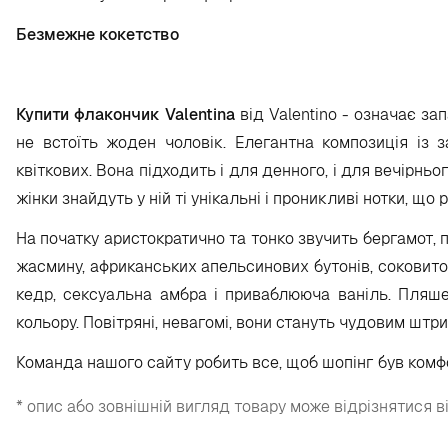
Безмежне кокетство
Купити флакончик Valentina
від Valentino - означає з
не встоїть жоден чоловік. Елегантна композиція із 
квіткових. Вона підходить і для денного, і для вечірньо
жінки знайдуть у ній ті унікальні і проникливі нотки, щ
На початку аристократично та тонко звучить бергамот,
жасмину, африканських апельсинових бутонів, соковитої
кедр, сексуальна амбра і приваблююча ваніль. Пляш
кольору. Повітряні, невагомі, вони стануть чудовим штр
Команда нашого сайту робить все, щоб шопінг був комф
* опис або зовнішній вигляд товару може відрізнятися в