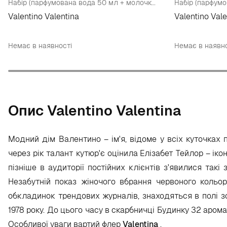
Набір (парфумована вода 50 мл + молочко для тіла 100 мл)
Valentino Valentina
Valentino Vale
Немає в наявності
Немає в наявно
Опис Valentino Valentina
Модний дім Валентино – ім'я, відоме у всіх куточках 
через рік талант кутюр'є оцінила Елізабет Тейлор – іко
пізніше в аудиторії постійних клієнтів з'явилися такі
Незабутній показ жіночого вбрання червоного кольор
обкладинок трендових журналів, знаходяться в полі зо
1978 року. До цього часу в скарбничці Будинку 32 арома
Особливої уваги вартий флер
Valentina
.