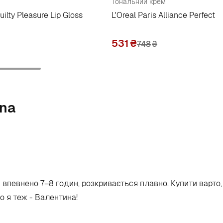
Тональний крем
ilty Pleasure Lip Gloss
L'Oreal Paris Alliance Perfect
531
₴
748
₴
ina
я впевнено 7–8 годин, розкривається плавно. Купити варто
бо я теж - Валентина!