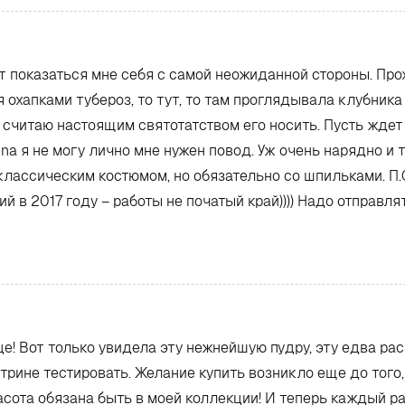
ит показаться мне себя с самой неожиданной стороны. Пр
хапками тубероз, то тут, то там проглядывала клубника 
т, считаю настоящим святотатством его носить. Пусть жде
ntina я не могу лично мне нужен повод. Уж очень нарядно и
 классическим костюмом, но обязательно со шпильками. П.
 в 2017 году – работы не початый край)))) Надо отправля
е! Вот только увидела эту нежнейшую пудру, эту едва ра
итрине тестировать. Желание купить возникло еще до того
расота обязана быть в моей коллекции! И теперь каждый 