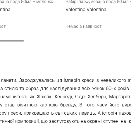
Набір (парфумована вода 80мл + молочко для тіла 200мл)
ntina
Valentino Valentina
сті
Немає в наявності
планети. Зароджувалась ця імперія краси з невеликого а
на стилю та образ для наслідування всіх жінок 60-х років 
 знаменитості як Жаклін Кеннеді, Одрі Хепберн, Маргарет
у став візитною карткою бренду. З того часу його вир
ру преси, прикрашають світських левиць. А історія пахо
тичної композиції, що заслуговують на окремі ступені на і