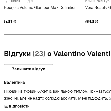
Туш обсяг і поділ
Блиск для губ
Bourjois Volume Glamour Max Definition
Vera Beauty Gu
541
₴
694
₴
Відгуки
(23)
о Valentino Valent
Залишити відгук
Валентина
Ніжний квітковий букет із ванільною теплом. Тримаєтьс
жіночні, але не надто солодкі аромати. Мені підходить, 
відповісти