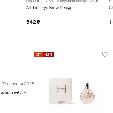
Олівець для брів із вбудованою щіточкою
Бл
Artdeco Eye Brow Designer
Ch
542
₴
1
ХІТ
-12%
07 вересня 2025
, якщо любите