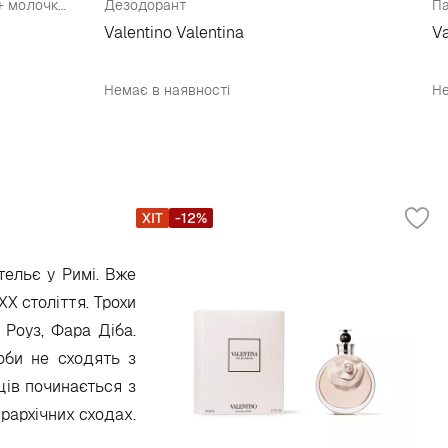
Набір (парфумована вода 80 мл + молочко для тіла 100 мл + парфумована вода 4 мл)
Дезодорант
Па
Valentino Valentina
Va
Немає в наявності
Не
ХІТ
-12%
тельє у Римі. Вже
ХХ століття. Трохи
 Роуз, Фара Діба.
оби не сходять з
щів починається з
єрархічних сходах.