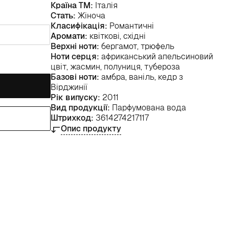
Країна ТМ:
Італія
Стать:
Жіноча
Класифікація:
Романтичні
Аромати:
квіткові, східні
Верхні ноти:
бергамот, трюфель
Ноти серця:
африканський апельсиновий
цвіт, жасмин, полуниця, тубероза
Базові ноти:
амбра, ваніль, кедр з
Вірджинії
Рік випуску:
2011
Вид продукції:
Парфумована вода
Штрихкод:
3614274217117
Опис продукту