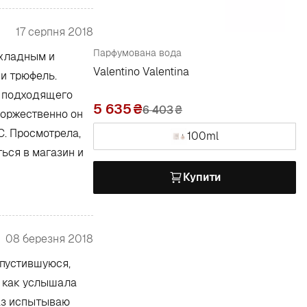
17 серпня 2018
Парфумована вода
охладным и
Valentino Valentina
и трюфель.
т подходящего
5 635
6 403
₴
 торжественно он
С. Просмотрела,
100ml
ться в магазин и
Купити
08 березня 2018
спустившуюся,
, как услышала
раз испытываю