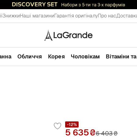
ії
Знижки
Наші магазини
Гарантія оригіналу
Про нас
Доставка
ванна
Обличчя
Корея
Чоловікам
Вітаміни т
-12%
5 635
6 403
₴