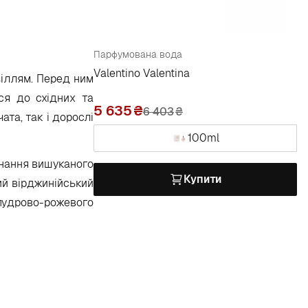
Парфумована вода
Valentino Valentina
зіллям. Перед ним
ся до східних та
5 635
6 403
₴
ата, так і дорослі
100ml
днання вишуканого
Купити
ий вірджинійський
пудрово-рожевого