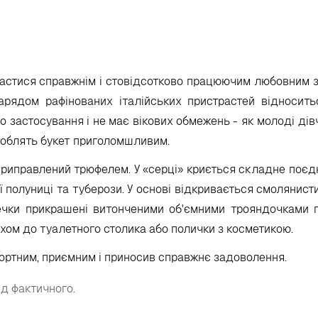
апастися справжнім і стовідсотково працюючим любовним 
зарядом рафінованих італійських пристрастей відносить
го застосування і не має вікових обмежень - як молоді дівч
о роблять букет приголомшливим.
 приправлений трюфелем. У «серці» криється складне поє
 полуниці та туберози. У основі відкривається смолянист
ечки прикрашені витонченими об'ємними трояндочками 
ихом до туалетного столика або полички з косметикою.
ортним, приємним і приносив справжнє задоволення.
ід фактичного.