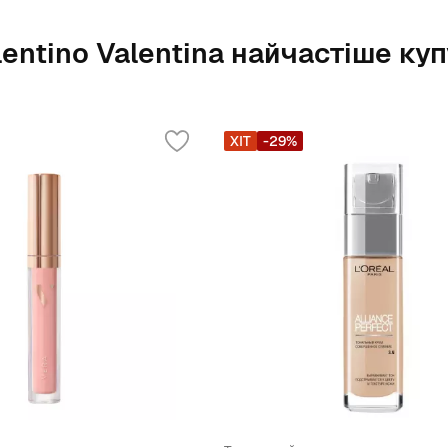
lentino Valentina найчастіше ку
ХІТ
-29%