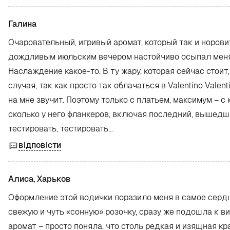
Галина
Очаровательный, игривый аромат, который так и норов
дождливым июльским вечером настойчиво осыпал меня о
Наслаждение какое-то. В ту жару, которая сейчас стои
случая, так как просто так облачаться в Valentino Vale
на мне звучит. Поэтому только с платьем, максимум – с
сколько у него фланкеров, включая последний, вышедший
тестировать, тестировать…
відповісти
Алиса, Харьков
Оформление этой водички поразило меня в самое сердц
свежую и чуть «сонную» розочку, сразу же подошла к в
аромат – просто поняла, что столь редкая и изящная к