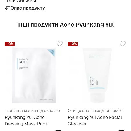
Тіло:
Обличчя
Опис продукту
Інші продукти Acne Pyunkang Yul
-10%
-10%
Тканинна маска від акне з екстрактом білої верби
Очищаюча пінка для проблемної шкіри
Pyunkang Yul Acne
Pyunkang Yul Acne Facial
Dressing Mask Pack
Cleanser