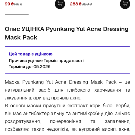
99
₴
288
₴
110
₴
320
₴
Опис УЦІНКА Pyunkang Yul Acne Dressing
Mask Pack
Цей товар з уцінкою
Причина уцінки:
Термін придатності
Терміни до:
05.2026
Маска Pyunkang Yul Acne Dressing Mask Pack – це
натуральний засіб для глибокого харчування та
лікування шкіри від проявів акне.
В основі маски присутній екстракт кори білої верби,
він має антибактеріальну та антимікробну дію, знімає
роздратування, почервоніння та запалення,
позбавляє таких недоліків, як вугровий висип, акне,