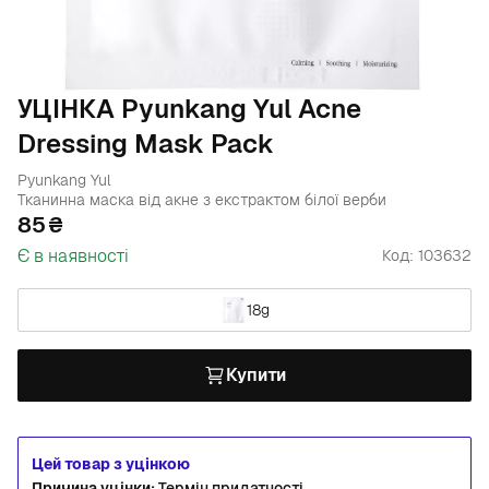
УЦІНКА Pyunkang Yul Acne
Dressing Mask Pack
Pyunkang Yul
Тканинна маска від акне з екстрактом білої верби
85
Є в наявності
Код: 103632
18g
Купити
Цей товар з уцінкою
Причина уцінки:
Термін придатності