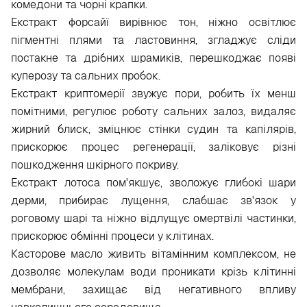
комедони та чорні крапки.
Екстракт форсайї вирівнює тон, ніжно освітлює
пігментні плями та ластовиння, згладжує сліди
постакне та дрібних шрамиків, перешкоджає появі
куперозу та сальних пробок.
Екстракт криптомерії звужує пори, робить їх менш
помітними, регулює роботу сальних залоз, видаляє
жирний блиск, зміцнює стінки судин та капілярів,
прискорює процес регенерації, заліковує різні
пошкодження шкірного покриву.
Екстракт лотоса пом'якшує, зволожує глибокі шари
дерми, прибирає лущення, слабшає зв'язок у
роговому шарі та ніжно відлущує омертвілі частинки,
прискорює обмінні процеси у клітинах.
Касторове масло живить вітамінним комплексом, не
дозволяє молекулам води проникати крізь клітинні
мембрани, захищає від негативного впливу