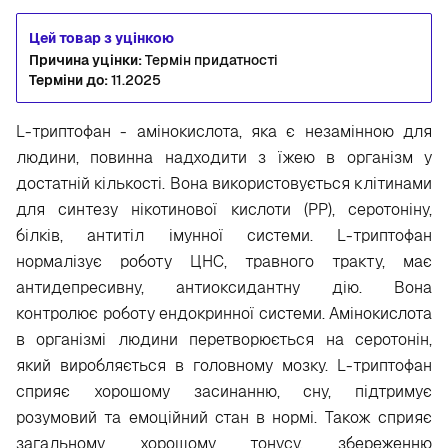
Цей товар з уцінкою
Причина уцінки:
Термін придатності
Терміни до:
11.2025
L-триптофан - амінокислота, яка є незамінною для
людини, повинна надходити з їжею в організм у
достатній кількості. Вона використовується клітинами
для синтезу нікотинової кислоти (РР), серотоніну,
білків, антитіл імунної системи. L-триптофан
нормалізує роботу ЦНС, травного тракту, має
антидепресивну, антиоксидантну дію. Вона
контролює роботу ендокринної системи. Амінокислота
в організмі людини перетворюється на серотонін,
який виробляється в головному мозку. L-триптофан
сприяє хорошому засинанню, сну, підтримує
розумовий та емоційний стан в нормі. Також сприяє
загальному хорошому тонусу, збереженню