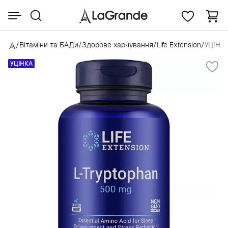
/
Вітаміни та БАДи
/
Здорове харчування
/
Life Extension
/
УЦІНКА
УЦІНКА