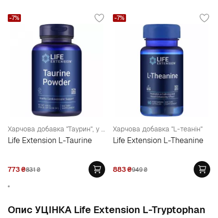
-7%
-7%
Харчова добавка "Таурин", у порошку
Харчова добавка "L-теанін"
Life Extension L-Taurine
Life Extension L-Theanine
773
₴
883
₴
831
₴
949
₴
Опис УЦІНКА Life Extension L-Tryptophan