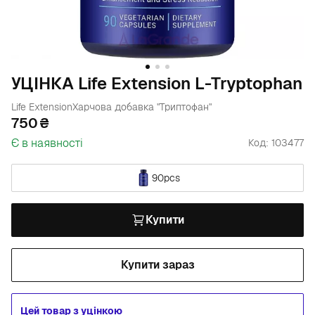
УЦІНКА Life Extension L-Tryptophan
Life Extension
Харчова добавка "Триптофан"
750
Є в наявності
Код: 103477
90pcs
Купити
Купити зараз
Цей товар з уцінкою