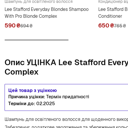
Шампунь для освітленого волосся
Lee Stafford Everyday Blondes Shampoo
Lee Stafford 
With Pro Blonde Complex
Conditioner
590
₴
650
₴
694
₴
765
₴
Опис УЦІНКА Lee Stafford Ever
Complex
Цей товар з уцінкою
Причина уцінки:
Термін придатності
Терміни до:
02.2025
Шампунь для освітленого волосся для щоденного викори
Забезпечує додаткове зволоження та збереження кольор