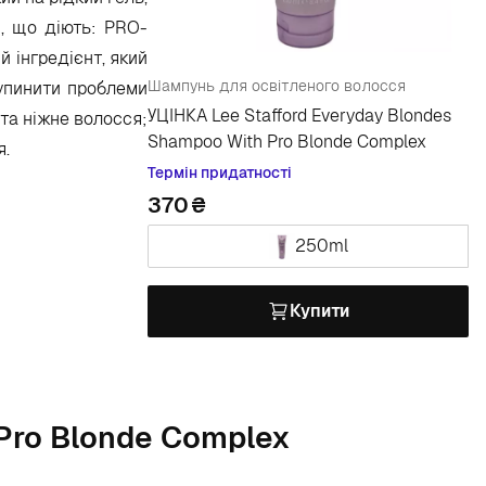
и, що діють: PRO-
 інгредієнт, який
Шампунь для освітленого волосся
зупинити проблеми
УЦІНКА Lee Stafford Everyday Blondes
та ніжне волосся;
Shampoo With Pro Blonde Complex
я.
Термін придатності
370
250ml
Купити
 Pro Blonde Complex