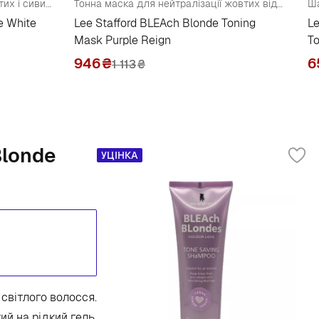
Тонкувальна маска для попелястих і сивих відтінків
Тонна маска для нейтралізації жовтих відтінків
e White
Lee Stafford BLEAch Blonde Toning
Le
Mask Purple Reign
T
946
₴
6
1 113
₴
Blonde
УЦІНКА
світлого волосся.
й на рідкий гель,