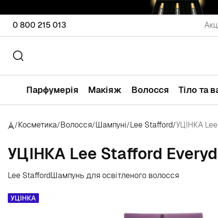
0 800 215 013
Акц
Парфумерія
Макіяж
Волосся
Тіло та 
Косметика
Волосся
Шампуні
Lee Stafford
УЦІНКА Lee
/
/
/
/
/
УЦІНКА Lee Stafford Every
Lee Stafford
Шампунь для освітленого волосся
УЦІНКА