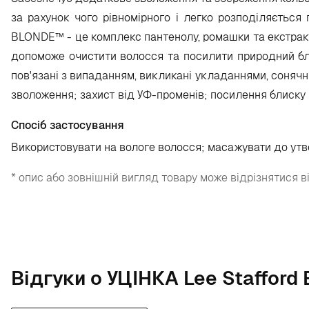
за рахунок чого рівномірного і легко розподіляється
BLONDE™ - це комплекс пантенолу, ромашки та екстракт 
допоможе очистити волосся та посилити природний бли
пов'язані з випаданням, викликані укладаннями, сонячни
зволоження; захист від УФ-променів; посилення блиску в
Спосіб застосування
Використовувати на вологе волосся; масажувати до утв
* опис або зовнішній вигляд товару може відрізнятися в
Відгуки о УЦІНКА Lee Stafford