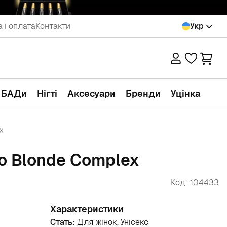
 і оплата
Контакти
Укр
а БАДи
Нігті
Аксесуари
Бренди
Уцінка
x
ro Blonde Complex
Код: 104433
Характеристики
Стать:
Для жінок, Унісекс