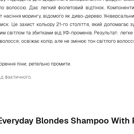
 по волоссю. Дає легкий фіолетовий відтінок. Компонент
насіння морингу, відомого як диво-дерево. Універсальний
ск. Це захист кольору 21-го століття, який допомагає 
м світлом та збитками від УФ-променів. Результат: легке 
олосся; освіжає колір, але не змінює тон світлого волосс
орення піни; ретельно промити.
ід фактичного.
 Everyday Blondes Shampoo With