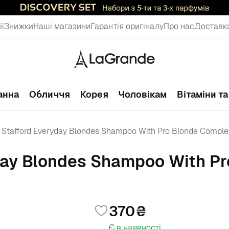
ії
Знижки
Наші магазини
Гарантія оригіналу
Про нас
Доставка
ванна
Обличчя
Корея
Чоловікам
Вітаміни т
 Stafford Everyday Blondes Shampoo With Pro Blonde Comple
day Blondes Shampoo With P
370
Є в наявності