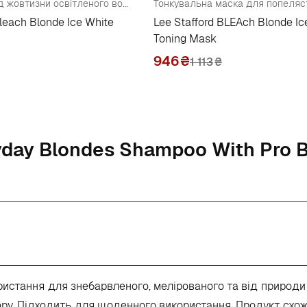
Кондиціонер від жовтизни освітленого волосся
Bleach Blonde Ice White
Lee Stafford BLEAch Blonde Ic
Toning Mask
946
₴
1 113
₴
yday Blondes Shampoo With Pro 
стання для знебарвленого, мелірованого та від природи 
у. Підходить для щоденного використання. Продукт схожи