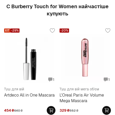
С Burberry Touch for Women найчастіше
купують
ХІТ
-29%
-20%
1
1
Туш для вій
Туш для вій мега об'єм
Artdeco All in One Mascara
L'Oreal Paris Air Volume
Mega Mascara
454
₴
329
₴
640
₴
552
₴