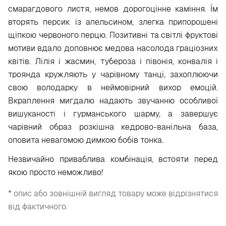
смарагдового листя, немов дорогоцінне каміння. Їм
вторять персик із апельсином, злегка припорошені
щіпкою червоного перцю. Позитивні та світлі фруктові
мотиви вдало доповнює медова насолода граціозних
квітів. Лілія і жасмин, тубероза і півонія, конвалія і
троянда кружляють у чарівному танці, захоплюючи
свою володарку в неймовірний вихор емоцій.
Вкраплення мигдалю надають звучанню особливої
вишуканості і гурманського шарму, а завершує
чарівний образ розкішна кедрово-ванільна база,
оповита невагомою димкою бобів тонка.
Незвичайно приваблива комбінація, встояти перед
якою просто неможливо!
* опис або зовнішній вигляд товару може відрізнятися
від фактичного.