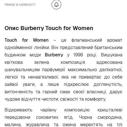
Немає в наявності
Опис Burberry Touch for Women
Touch for Women
– це флагманський аромат
однойменної лінійки. Він представлений британським
будинком моди
Burberry
у 1998 році. Вишукана
квіткова зелена композиція адресована
шанувальницям парфумерії максимально делікатної,
легкої та ненав'язливої, яка не привертає до себе
зайвої уваги, а лише підкреслює доглянутість,
витонченість та гарний смак своєї власниці, дарує
чудове відчуття чистоти, свіжості та комфорту.
Відкривають чарівну композицію кришталеві
передзвони соковитих ягід. Чорна смородина,
малина, журавлина та ожина мерехтять на тлі