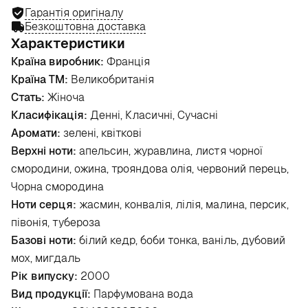
Гарантія оригіналу
Безкоштовна доставка
Характеристики
Країна виробник:
Франція
Країна ТМ:
Великобританія
Стать:
Жіноча
Класифікація:
Денні, Класичні, Сучасні
Аромати:
зелені, квіткові
Верхні ноти:
апельсин, журавлина, листя чорної
смородини, ожина, трояндова олія, червоний перець,
Чорна смородина
Ноти серця:
жасмин, конвалія, лілія, малина, персик,
півонія, тубероза
Базові ноти:
білий кедр, боби тонка, ваніль, дубовий
мох, мигдаль
Рік випуску:
2000
Вид продукції:
Парфумована вода