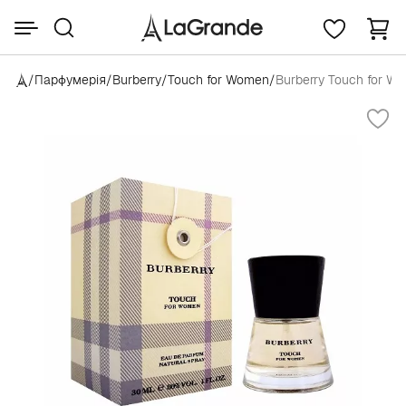
/
Парфумерія
/
Burberry
/
Touch for Women
/
Burberry Touch for W