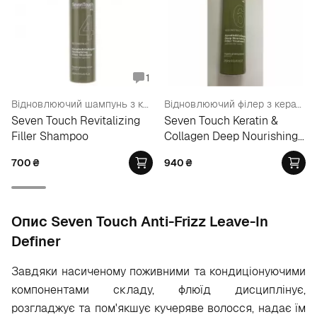
1
Відновлюючий шампунь з кератином та колагеном
Відновлюючий філер з кератином та колагеном
Seven Touch Revitalizing
Seven Touch Keratin &
Filler Shampoo
Collagen Deep Nourishing
Filler Treatment
700
₴
940
₴
Опис Seven Touch Anti-Frizz Leave-In
Definer
Завдяки насиченому поживними та кондиціонуючими
компонентами складу, флюїд дисциплінує,
розгладжує та пом'якшує кучеряве волосся, надає їм