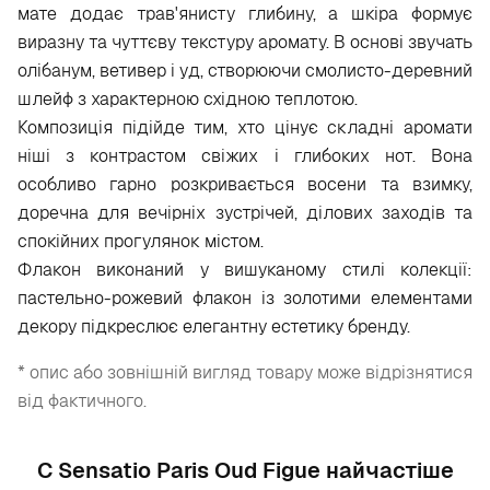
мате додає трав'янисту глибину, а шкіра формує
виразну та чуттєву текстуру аромату. В основі звучать
олібанум, ветивер і уд, створюючи смолисто-деревний
шлейф з характерною східною теплотою.
Композиція підійде тим, хто цінує складні аромати
ніші з контрастом свіжих і глибоких нот. Вона
особливо гарно розкривається восени та взимку,
доречна для вечірніх зустрічей, ділових заходів та
спокійних прогулянок містом.
Флакон виконаний у вишуканому стилі колекції:
пастельно-рожевий флакон із золотими елементами
декору підкреслює елегантну естетику бренду.
* опис або зовнішній вигляд товару може відрізнятися
від фактичного.
С Sensatio Paris Oud Figue найчастіше