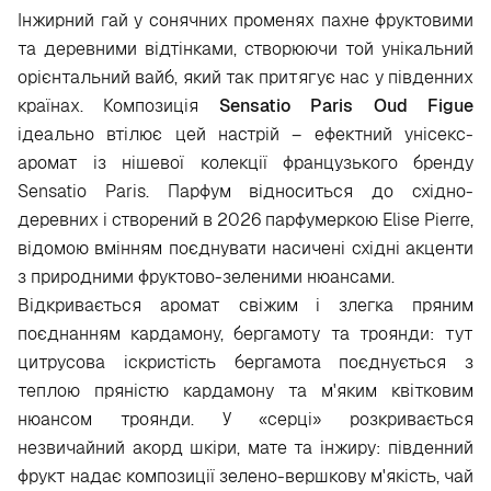
Інжирний гай у сонячних променях пахне фруктовими
та деревними відтінками, створюючи той унікальний
орієнтальний вайб, який так притягує нас у південних
країнах. Композиція
Sensatio Paris Oud Figue
ідеально втілює цей настрій – ефектний унісекс-
аромат із нішевої колекції французького бренду
Sensatio Paris. Парфум відноситься до східно-
деревних і створений в 2026 парфумеркою Elise Pierre,
відомою вмінням поєднувати насичені східні акценти
з природними фруктово-зеленими нюансами.
Відкривається аромат свіжим і злегка пряним
поєднанням кардамону, бергамоту та троянди: тут
цитрусова іскристість бергамота поєднується з
теплою пряністю кардамону та м'яким квітковим
нюансом троянди. У «серці» розкривається
незвичайний акорд шкіри, мате та інжиру: південний
фрукт надає композиції зелено-вершкову м'якість, чай