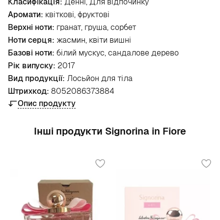
Класифікація:
Денні, Для відпочинку
Аромати:
квіткові, фруктові
Верхні ноти:
гранат, груша, сорбет
Ноти серця:
жасмин, квіти вишні
Базові ноти:
білий мускус, сандалове дерево
Рік випуску:
2017
Вид продукції:
Лосьйон для тіла
Штрихкод:
8052086373884
Опис продукту
Інші продукти Signorina in Fiore