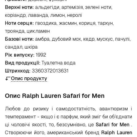
Верхні ноти:
альдегіди, артемізія, зелені ноти,
коріандр, лаванда, лимон, неролі
Ноти серця:
гвоздика, жасмин, кориця, тархун,
троянда, цикламен
Базові ноти:
амбра, дубовий мох, кедр, мускус, пачулі,
сандал, шкіра
Рік випуску:
1992
Вид продукції:
Туалетна вода
Штрихкод:
3360372013631
Опис продукту
Опис Ralph Lauren Safari for Men
Любов до ризику і самодостатність, авантюризм і
темперамент - якщо і є парфум, який зміг би об'єднати
ці чоловічі якості, то, безсумнівно, це
Safari for Men
.
Створюючи його, американський бренд
Ralph Lauren