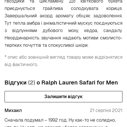
гвоздики та цикламену. До квіткового букета
приєднується грайлива солодкувата кориця.
Завершальний акорд аромату обіцяє задоволення.
Тут тепла амбра і анімалістичний мускус поєднуються
з відлуннями дубового моху, кедра, сандалу.
Неординарність звучання надають мотиви смолисто-
терпких почуттів та спокусливої шкіри.
* опис або зовнішній вигляд товару може відрізнятися
від фактичного.
Відгуки
(2)
о Ralph Lauren Safari for Men
Залишити відгук
Михаил
21 серпня 2021
Сначала подумал – 1992 год. Ну как-то не солидно,