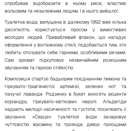
спробував відобразити в ньому риси, властиві
вольовим та незалежним людям. І в нього вийшло!
Туалетна вода, випущена в далекому 1992 вже кілька
десятиліть користується просом у вимогливих
молодих людей. Привабливий флакон, що нагадує
оформлення у вінтажному стилі, подобається тим, хто
любить оточувати себе гарними, особливими речами.
Сам аромат підкуповує незвичайним розкішним
звучанням та гарною стійкістю.
Композиція стартує бадьорим поєднанням лимона та
гіркувато-трав'янистої артемізії, зелених нот та
пахучої лаванди. Родзинку в букет вносять акценти
коріандру, гіркувато-квіткових неролі. Альдегіди
надають мелодії насиченості та густоти, посилюють її
звучання. «Серце» туалетної води зачаровує
чуттєвістю жасмину та троянди, дивує пахощами