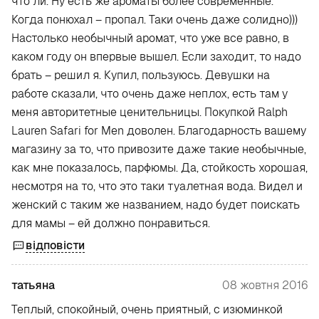
что ли. Ну есть же ароматы более современные.
Когда понюхал – пропал. Таки очень даже солидно)))
Настолько необычный аромат, что уже все равно, в
каком году он впервые вышел. Если заходит, то надо
брать – решил я. Купил, пользуюсь. Девушки на
работе сказали, что очень даже неплох, есть там у
меня авторитетные ценительницы. Покупкой Ralph
Lauren Safari for Men доволен. Благодарность вашему
магазину за то, что привозите даже такие необычные,
как мне показалось, парфюмы. Да, стойкость хорошая,
несмотря на то, что это таки туалетная вода. Видел и
женский с таким же названием, надо будет поискать
для мамы – ей должно понравиться.
відповісти
татьяна
08 жовтня 2016
Теплый, спокойный, очень приятный, с изюминкой