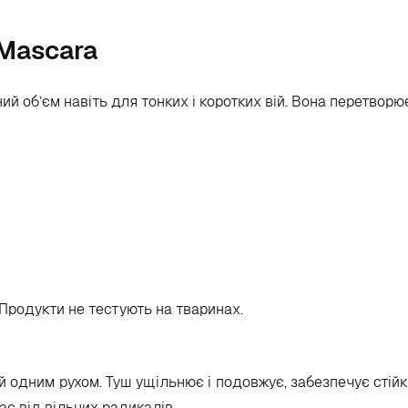
 Mascara
й об’єм навіть для тонких і коротких вій. Вона перетворю
 Продукти не тестують на тваринах.
й одним рухом. Туш ущільнює і подовжує, забезпечує стійк
ає від вільних радикалів.