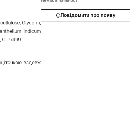
Немає в наявності
Повідомити про появу
cellulose, Glycerin,
ysanthellum Indicum
, Ci 77499
чи щіточкою вздовж