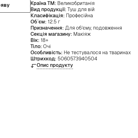
Країна ТМ:
Великобританія
ояву
Вид продукції:
Туш для вій
Класифікація:
Професійна
Об`єм:
12.5 г
Призначення:
Для об'єму, подовження
Секція магазину:
Макіяж
Вік:
18+
Тіло:
Очі
Особливість:
Не тестувалося на тваринах
Штрихкод:
5060573940504
Опис продукту