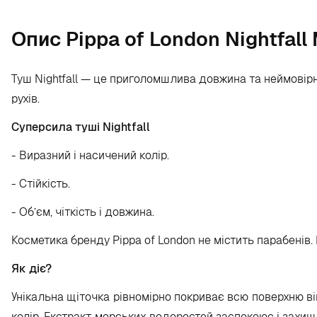
Опис Pippa of London Nightfall
Туш Nightfall — це приголомшлива довжина та неймовірни
рухів.
Суперсила туші Nightfall
- Виразний і насичений колір.
- Стійкість.
- Об’єм, чіткість і довжина.
Косметика бренду Pippa of London не містить парабенів.
Як діє?
Унікальна щіточка рівномірно покриває всю поверхню ві
колір. Екстракт морських водоростей заспокоює і захищ