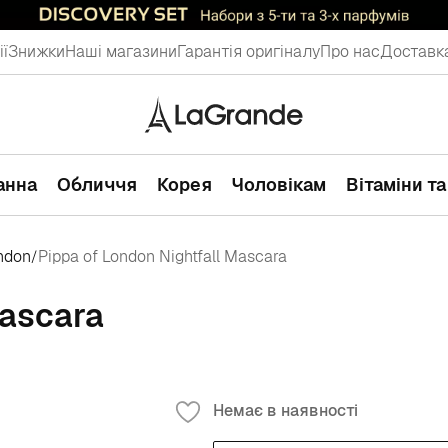
ії
Знижки
Наші магазини
Гарантія оригіналу
Про нас
Доставка
ванна
Обличчя
Корея
Чоловікам
Вітаміни т
ndon
Pippa of London Nightfall Mascara
/
Mascara
Немає в наявності