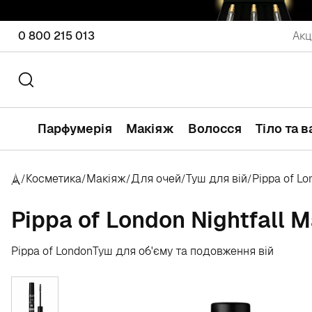
0 800 215 013
Акц
Парфумерія
Макіяж
Волосся
Тіло та 
Косметика
Макіяж
Для очей
Туш для вій
Pippa of Lo
/
/
/
/
/
Pippa of London Nightfall 
Pippa of London
Туш для об'єму та подовження вій