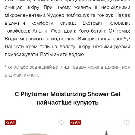
очищає шкіру. При цьому живить її необхідними
мікроелементами. Чудово пом'якшує та тонізує. Надає
відчуття комфорту. склад: Екстракт хлорели;
Токоферол; Альгін; Феогідран; Коко-бетаїн; Олігомір;
Води морського походження. Використання засобу:
Нанести крем-гель на вологу шкіру, ніжними рухами
помасажувати. Потім змити водою.
* опис або зовнішній вигляд товару може відрізнятися
від фактичного.
С Phytomer Moisturizing Shower Gel
найчастіше купують
-29%
-29%