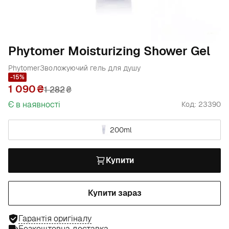
Phytomer Moisturizing Shower Gel
Phytomer
Зволожуючий гель для душу
-15%
1 090
1 282
₴
Є в наявності
Код: 23390
200ml
Купити
Купити зараз
Гарантія оригіналу
Безкоштовна доставка