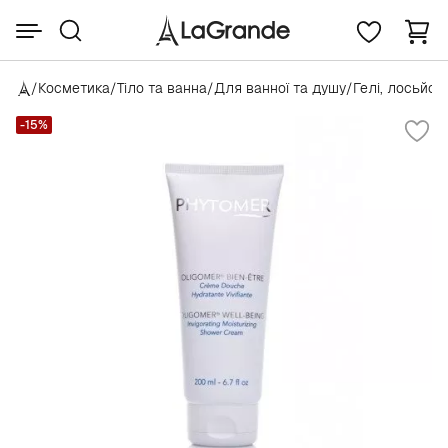
/
Косметика
/
Тіло та ванна
/
Для ванної та душу
/
Гелі, лосьйон
-15%