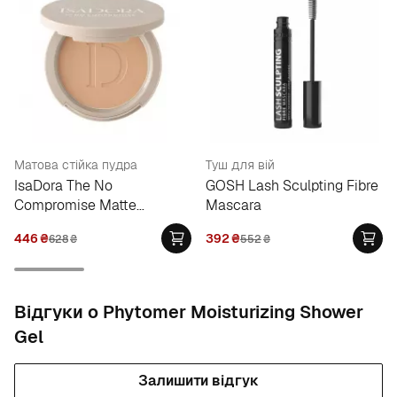
Матова стійка пудра
Туш для вій
IsaDora The No
GOSH Lash Sculpting Fibre
Compromise Matte
Mascara
Longwear Powder
446
₴
392
₴
628
₴
552
₴
Відгуки о Phytomer Moisturizing Shower
Gel
Залишити відгук