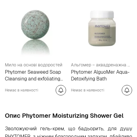
Мило на основі водоростей
Альгомер – аквадренажна ванна з водоростей
Phytomer Seaweed Soap
Phytomer AlguoMer Aqua-
Cleansing and exfoliating
Detoxifying Bath
soap
Немає в наявності
Немає в наявності
Опис Phytomer Moisturizing Shower Gel
Зволожуючий гель-крем, що бадьорить, для душу
PHYTOMER, з ніжним благородним запахом, дбайливо