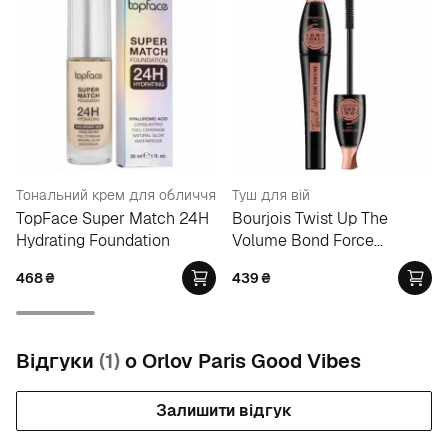
Тональний крем для обличчя
Туш для вій
TopFace Super Match 24H
Bourjois Twist Up The
Hydrating Foundation
Volume Bond Force
Mascara
468
₴
439
₴
Відгуки
(1)
о Orlov Paris Good Vibes
Залишити відгук