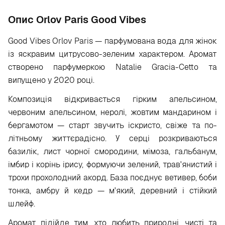
Опис Orlov Paris Good Vibes
Good Vibes Orlov Paris — парфумована вода для жінок
із яскравим цитрусово-зеленим характером. Аромат
створено парфумеркою Natalie Gracia-Cetto та
випущено у 2020 році.
Композиція відкривається гірким апельсином,
червоним апельсином, неролі, жовтим мандарином і
бергамотом — старт звучить іскристо, свіже та по-
літньому життєрадісно. У серці розкриваються
базилік, лист чорної смородини, мімоза, гальбанум,
імбир і корінь ірису, формуючи зелений, трав'янистий і
трохи прохолодний акорд. База поєднує ветивер, боби
тонка, амбру й кедр — м'який, деревний і стійкий
шлейф.
Аромат підійде тим, хто любить природні, чисті та