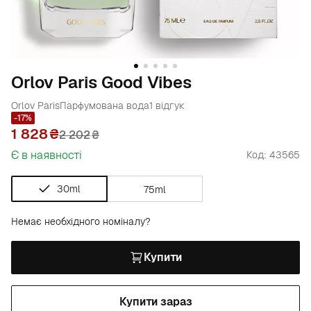
Orlov Paris Good Vibes
Orlov Paris
Парфумована вода
1 відгук
-17%
1 828
2 202
₴
Є в наявності
Код: 43565
30ml
75ml
Немає необхідного номіналу?
Купити
Купити зараз