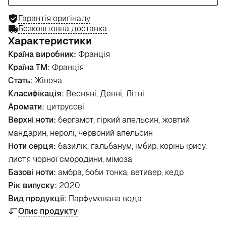
Гарантія оригіналу
Безкоштовна доставка
Характеристики
Країна виробник:
Франція
Країна ТМ:
Франція
Стать:
Жіноча
Класифікація:
Весняні, Денні, Літні
Аромати:
цитрусові
Верхні ноти:
бергамот, гіркий апельсин, жовтий
мандарин, неролі, червоний апельсин
Ноти серця:
базилік, гальбанум, імбир, корінь ірису,
листя чорної смородини, мімоза
Базові ноти:
амбра, боби тонка, ветивер, кедр
Рік випуску:
2020
Вид продукції:
Парфумована вода
Опис продукту