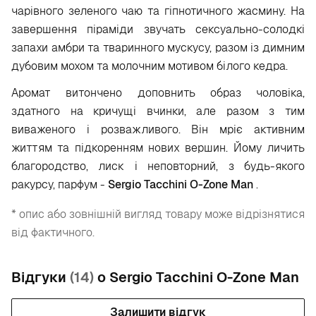
чарівного зеленого чаю та гіпнотичного жасмину. На
завершення піраміди звучать сексуально-солодкі
запахи амбри та тваринного мускусу, разом із димним
дубовим мохом та молочним мотивом білого кедра.
Аромат витончено доповнить образ чоловіка,
здатного на кричущі вчинки, але разом з тим
виваженого і розважливого. Він мріє активним
життям та підкоренням нових вершин. Йому личить
благородство, лиск і неповторний, з будь-якого
ракурсу, парфум -
Sergio Tacchini O-Zone Man
.
* опис або зовнішній вигляд товару може відрізнятися
від фактичного.
Відгуки
(14)
о Sergio Tacchini O-Zone Man
Залишити відгук