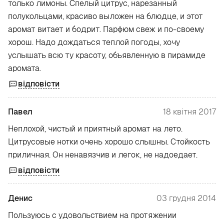
только лимоны. Спелый цитрус, нарезанный
полукольцами, красиво выложен на блюдце, и этот
аромат витает и бодрит. Парфюм свеж и по-своему
хорош. Надо дождаться теплой погоды, хочу
услышать всю ту красоту, объявленную в пирамиде
аромата.
відповісти
Павел
18 квітня 2017
Неплохой, чистый и приятный аромат на лето.
Цитрусовые нотки очень хорошо слышны. Стойкость
приличная. Он ненавязчив и легок, не надоедает.
відповісти
Денис
03 грудня 2014
Пользуюсь с удовольствием на протяжении