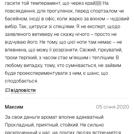
гасити той темперамент, що через край))))) На
повсякдення, для прогулянок, перед спортзалом чи
басейном, іноді в офіс, коли жарко за вікном – чудовий
вибір. Так, цитруси зі спеціями. Я не експерт, щодо
заявленого ветиверу не скажу нічого – просто не
відчуваю його. Не тому, що цієї ноти там немає – не
впевнена, що можу її розрізнити. Свіжий, гіркуватий,
трохи терпкий, з часом стає м’якшим і теплішим. В
любому випадку, тому, хто сумнівається, не зайвим
буде проекспериментувати з ним, є шанс, що
сподобається.
відповісти
Максим
05 січня 2020
За свои деньги аромат вполне адекватный.
Прохладный, приятный, стойкий. Не сильно
раскрученный у нас, на других людях встречается