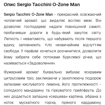
Опис Sergio Tacchini O-Zone Man
Sergio Tacchini O-Zone Man
- прекрасний, освіжаючий
чоловічий аромат, що видаляє всілякі межі. Він
дозволяє господареві надати повноцінній самоті,
пробачивши дороги в будь-який закуток світу.
Легкість і невагомість, що набувають після першого
вдиху, заповнюють тіло незвичайним відчуттям
свободи. У парфумі хочеться розчинитися, дозволити
йому забрати себе потоками бурхливої річки, що
називається «Задоволення».
Фужерний аромат буквально вибухає яскравим
цитрусовим тріо, закликаючи у захоплюючу подорож
запахами кислуватого лимона, його протилежності -
солодкого мандарину та гіркуватого грейпфрута. До
них додається запашна «серцева» картина, зібрана з
ноток мускатного горіха, пряного кардамону,