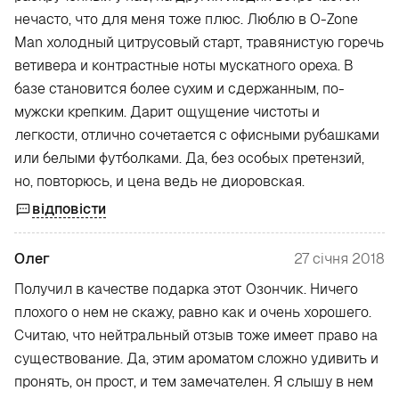
нечасто, что для меня тоже плюс. Люблю в O-Zone
Man холодный цитрусовый старт, травянистую горечь
ветивера и контрастные ноты мускатного ореха. В
базе становится более сухим и сдержанным, по-
мужски крепким. Дарит ощущение чистоты и
легкости, отлично сочетается с офисными рубашками
или белыми футболками. Да, без особых претензий,
но, повторюсь, и цена ведь не диоровская.
відповісти
Олег
27 січня 2018
Получил в качестве подарка этот Озончик. Ничего
плохого о нем не скажу, равно как и очень хорошего.
Считаю, что нейтральный отзыв тоже имеет право на
существование. Да, этим ароматом сложно удивить и
пронять, он прост, и тем замечателен. Я слышу в нем