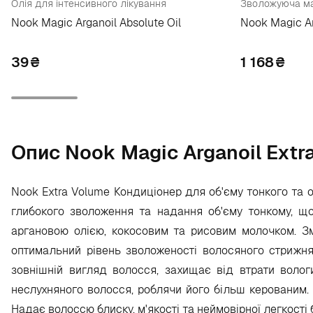
Олія для інтенсивного лікування
Зволожуюча м
Nook Magic Arganoil Absolute Oil
Nook Magic Ar
39
₴
1 168
₴
Опис Nook Magic Arganoil Extr
Nook Extra Volume Кондиціонер для об'єму тонкого та 
глибокого зволоження та надання об'єму тонкому, що
аргановою олією, кокосовим та рисовим молочком. Змі
оптимальний рівень зволоженості волосяного стрижня.
зовнішній вигляд волосся, захищає від втрати волог
неслухняного волосся, роблячи його більш керованим.
Надає волоссю блиску, м'якості та неймовірної легкості