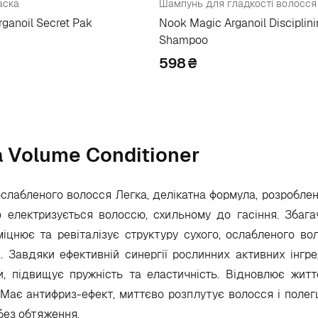
аска
Шампунь для гладкості волосся
ganoil Secret Pak
Nook Magic Arganoil Disciplin
Shampoo
598
₴
a Volume Conditioner
ослабленого волосся Легка, делікатна формула, розробле
 електризується волоссю, схильному до гасіння. Збага
цнює та ревіталізує структуру сухого, ослабленого во
 Завдяки ефективній синергії рослинних активних інгр
и, підвищує пружність та еластичність. Відновлює житт
 Має антифриз-ефект, миттєво розплутує волосся і полег
 без обтяження.