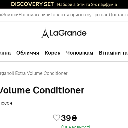
ії
Знижки
Наші магазини
Гарантія оригіналу
Про нас
Доставка
ванна
Обличчя
Корея
Чоловікам
Вітаміни т
ganoil Extra Volume Conditioner
Volume Conditioner
олосся
39
Є в наявності