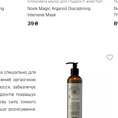
Інтенсивна маска для гладкості жорсткого та щільного волосся
ing
Nook Magic Arganoil Disciplining
No
Intensive Mask
Th
39
₴
8
на спеціально для
чений органічною
лосся, забезпечує
едієнтів покращує
єву силу тонкого
шує розчісування.