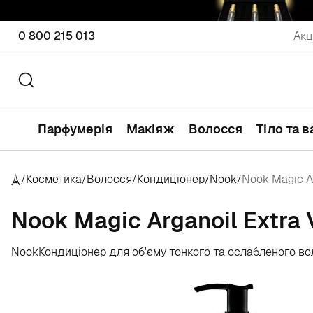
0 800 215 013
Акц
Парфумерія
Макіяж
Волосся
Тіло та 
Косметика
Волосся
Кондиціонер
Nook
Nook Magic Ar
/
/
/
/
/
Nook Magic Arganoil Extra 
Nook
Кондиціонер для об'єму тонкого та ослабленого в