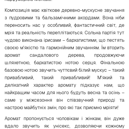
Композиція має квіткове деревно-мускусне звучання
з пудровими та бальзамічними акордами. Вона ніби
переносить нас у особливий, фантастичний світ, де
мрія та реальність переплітаються. Сольна партія тут
чудово виконана ірисами – бархатистими, що пестять
своєю м'якістю та гармонійним звучанням. Їм вторить
аромат сандалового дерева, продовжуючи
шляхетною, бархатистою нотою серця. Фінальною
базовою нотою звучить чуттєвий білий мускус – такий
привабливий, такий привабливий! М'який та
делікатний характер аромату підказує нам, що
найкращим часом для нього будуть весна та осінь –
саме у міжсезоння він співзвучний природі та
настрою майбутніх змін, про які так приємно мріяти!
Аромат пропонується чоловікам і жінкам, він дуже
вдало звучить як унісекс, дозволяючи кожному