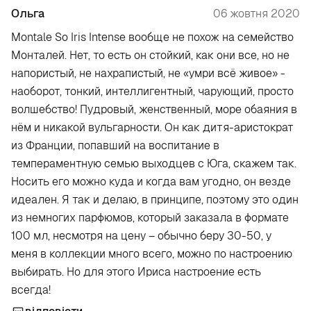
Ольга
06 жовтня 2020
Montale So Iris Intense вообще не похож на семейство
Монталей. Нет, то есть он стойкий, как они все, но не
напористый, не нахрапистый, не «умри всё живое» -
наоборот, тонкий, интеллигентный, чарующий, просто
волшебство! Пудровый, женственный, море обаяния в
нём и никакой вульгарности. Он как дитя-аристократ
из Франции, попавший на воспитание в
темпераментную семью выходцев с Юга, скажем так.
Носить его можно куда и когда вам угодно, он везде
идеален. Я так и делаю, в принципе, поэтому это один
из немногих парфюмов, который заказала в формате
100 мл, несмотря на цену – обычно беру 30-50, у
меня в коллекции много всего, можно по настроению
выбирать. Но для этого Ириса настроение есть
всегда!