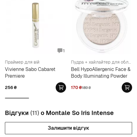
1
Праймер для вій
Пудра + хайлайтер для обличчя і тіла гіпоалергенна
Vivienne Sabo Cabaret
Bell HypoAllergenic Face &
Premiere
Body Illuminating Powder
256
₴
170
₴
189
₴
Відгуки
(11)
о Montale So Iris Intense
Залишити відгук