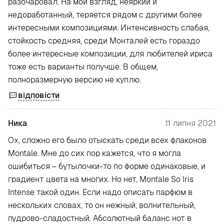
разочаровал. На мой взгляд, неяркий и
недоработанный, теряется рядом с другими более
интересными композициями. Интенсивность слабая,
стойкость средняя, среди Монталей есть гораздо
более интересные композиции, для любителей ириса
тоже есть варианты получше. В общем,
полноразмерную версию не куплю.
відповісти
Ника
11 липня 2021
Ох, сложно его было отыскать среди всех флаконов
Montale. Мне до сих пор кажется, что я могла
ошибиться – бутылочки-то по форме одинаковые, и
градиент цвета на многих. Но нет, Montale So Iris
Intense такой один. Если надо описать парфюм в
нескольких словах, то он нежный, волнительный,
пудрово-сладостный. Абсолютный баланс нот в