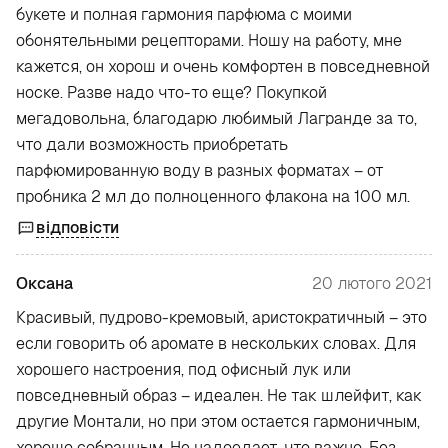
букете и полная гармония парфюма с моими
обонятельными рецепторами. Ношу на работу, мне
кажется, он хорош и очень комфортен в повседневной
носке. Разве надо что-то еще? Покупкой
мегадовольна, благодарю любимый Лагранде за то,
что дали возможность приобретать
парфюмированную воду в разных форматах – от
пробника 2 мл до полноценного флакона на 100 мл.
відповісти
Оксана
20 лютого 2021
Красивый, пудрово-кремовый, аристократичный – это
если говорить об аромате в нескольких словах. Для
хорошего настроения, под офисный лук или
повседневный образ – идеален. Не так шлейфит, как
другие Монтали, но при этом остается гармоничным,
хорошо собранным. Не надоедает, что важно. Без