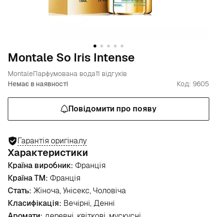
Montale So Iris Intense
Montale
Парфумована вода
11 відгуків
Немає в наявності
Код: 9605
Повідомити про появу
Гарантія оригіналу
Характеристики
Країна виробник:
Франція
Країна ТМ:
Франція
Стать:
Жіноча, Унісекс, Чоловіча
Класифікація:
Вечірні, Денні
Аромати:
деревні, квіткові, мускусні