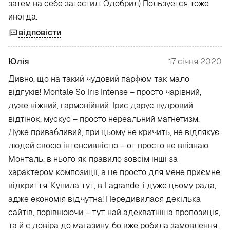
затем на себе затестил. Одобрил) Пользуется тоже
иногда.
відповісти
Юлія
17 січня 2020
Дивно, що на такий чудовий парфюм так мало
відгуків! Montale So Iris Intense – просто чарівний,
дуже ніжний, гармонійний. Ірис дарує пудровий
відтінок, мускус – просто нереальний магнетизм.
Дуже привабливий, при цьому не кричить, не відлякує
людей своєю інтенсивністю – от просто не впізнаю
Монталь, в нього як правило зовсім інші за
характером композиції, а це просто для мене приємне
відкриття. Купила тут, в Lagrande, і дуже цьому рада,
адже економія відчутна! Передивилася декілька
сайтів, порівнюючи – тут най адекватніша пропозиція,
та й є довіра до магазину, бо вже робила замовлення,