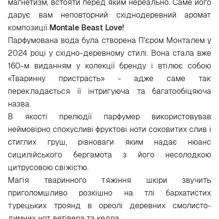
магнетизм, встояти перед яким нереально. Саме його
дарує вам неповторний східнодеревний аромат
композиції
Montale Beast Love!
Парфумована вода була створена П'єром Монталем у
2024 році у східно-деревному стилі. Вона стала вже
160-м виданням у колекції бренду і втілює собою
«Тваринну пристрасть» - адже саме так
перекладається її інтригуюча та багатообіцяюча
назва.
В якості прелюдії парфумер використовував
неймовірно спокусливі фруктові ноти соковитих слив і
стиглих груш, рівноваги яким надає нюанс
сицилійського бергамота з його несолодкою
цитрусовою свіжістю.
Магія тваринного тяжіння шкіри звучить
приголомшливо розкішно на тлі бархатистих
турецьких троянд в ореолі деревних смолисто-
димних нот ветівера та кедра.