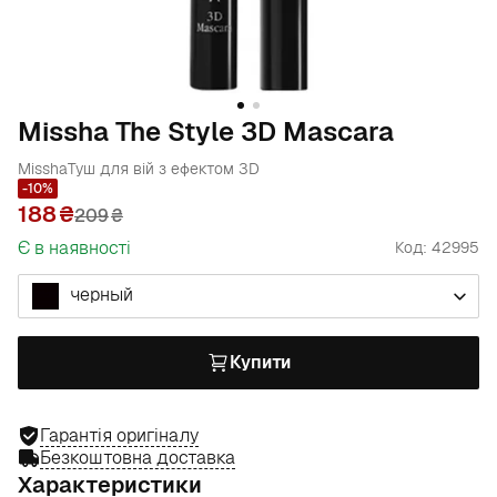
Missha The Style 3D Mascara
Missha
Туш для вій з ефектом 3D
-10%
188
209
₴
Є в наявності
Код: 42995
черный
Купити
Гарантія оригіналу
Безкоштовна доставка
Характеристики