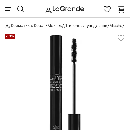
/
Косметика
/
Корея
/
Макіяж
/
Для очей
/
Туш для вій
/
Missha
/
Mi
-10%