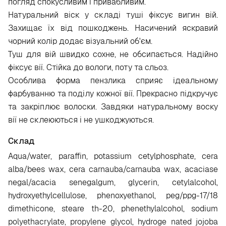
погляд спокусливим і привабливим.
Натуральний віск у складі туші фіксує вигин вій.
Захищає їх від пошкоджень. Насичений яскравий
чорний колір додає візуальний об'єм.
Туш для вій швидко сохне, не обсипається. Надійно
фіксує вії. Стійка до вологи, поту та сльоз.
Особлива форма пензлика сприяє ідеальному
фарбуванню та поділу кожної вії. Прекрасно підкручує
та закріплює волоски. Завдяки натуральному воску
вії не склеюються і не ушкоджуються.
Склад
Aqua/water, paraffin, potassium cetylphosphate, cera
alba/bees wax, cera carnauba/carnauba wax, acaciase
negal/acacia senegalgum, glycerin, cetylalcohol,
hydroxyethylcellulose, phenoxyethanol, peg/ppg-17/18
dimethicone, steare th-20, phenethylalcohol, sodium
polyethacrylate, propylene glycol, hydroge nated jojoba