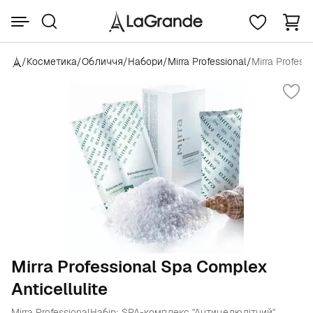
/
Косметика
/
Обличчя
/
Набори
/
Mirra Professional
/
Mirra Profess
Mirra Professional Spa Complex
Anticellulite
Mirra Professional
Набір: SPA-комплекс "Антицелюлітний"