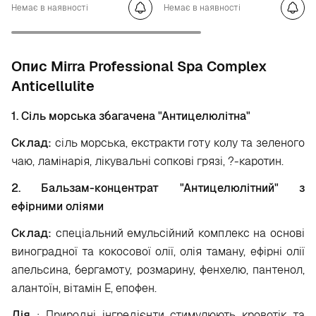
Немає в наявності
Немає в наявності
Опис Mirra Professional Spa Complex
Anticellulite
1. Сіль морська збагачена "Антицелюлітна"
Склад:
сіль морська, екстракти готу колу та зеленого
чаю, ламінарія, лікувальні сопкові грязі, ?-каротин.
2. Бальзам-концентрат "Антицелюлітний" з
ефірними оліями
Склад:
спеціальний емульсійний комплекс на основі
виноградної та кокосової олії, олія таману, ефірні олії
апельсина, бергамоту, розмарину, фенхелю, пантенол,
алантоїн, вітамін Е, епофен.
Дія
: Природні інгредієнти стимулюють кровотік та