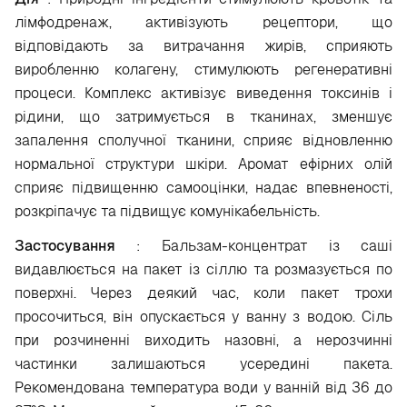
лімфодренаж, активізують рецептори, що
відповідають за витрачання жирів, сприяють
виробленню колагену, стимулюють регенеративні
процеси. Комплекс активізує виведення токсинів і
рідини, що затримується в тканинах, зменшує
запалення сполучної тканини, сприяє відновленню
нормальної структури шкіри. Аромат ефірних олій
сприяє підвищенню самооцінки, надає впевненості,
розкріпачує та підвищує комунікабельність.
Застосування
: Бальзам-концентрат із саші
видавлюється на пакет із сіллю та розмазується по
поверхні. Через деякий час, коли пакет трохи
просочиться, він опускається у ванну з водою. Сіль
при розчиненні виходить назовні, а нерозчинні
частинки залишаються усередині пакета.
Рекомендована температура води у ванній від 36 до