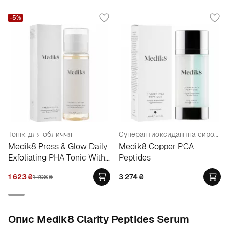
-5%
Тонік для обличчя
Суперантиоксидантна сироватка проти старіння
Medik8 Press & Glow Daily
Medik8 Copper PCA
Exfoliating PHA Tonic With
Peptides
Enzyme Activator
1 623
₴
3 274
₴
1 708
₴
Опис Medik8 Clarity Peptides Serum