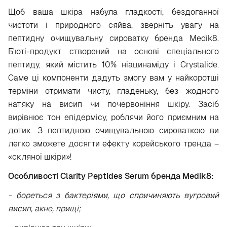
Щоб ваша шкіра набула гладкості, бездоганної
чистоти і природного сяйва, зверніть увагу на
пептидну очищувальну сироватку бренда Medik8.
Б'юті-продукт створений на основі спеціального
пептиду, який містить 10% ніацинаміду і Crystalide.
Саме ці компоненти дадуть змогу вам у найкоротші
терміни отримати чисту, гладеньку, без жодного
натяку на висип чи почервоніння шкіру. Засіб
вирівнює тон епідермісу, роблячи його приємним на
дотик. З пептидною очищувальною сироваткою ви
легко зможете досягти ефекту корейського тренда –
«скляної шкіри»!
Особливості Clarity Peptides Serum бренда Medik8:
- бореться з бактеріями, що спричиняють вугровий
висип, акне, прищі;