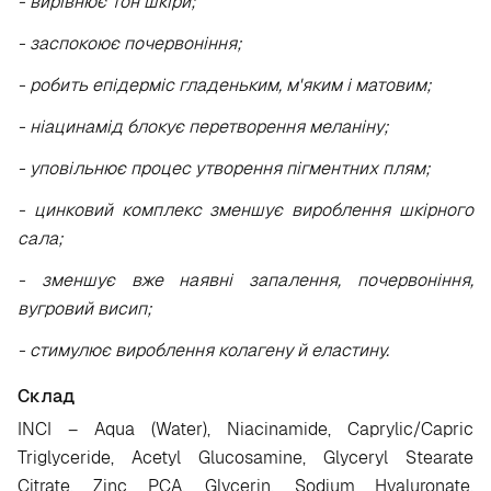
- вирівнює тон шкіри;
- заспокоює почервоніння;
- робить епідерміс гладеньким, м'яким і матовим;
- ніацинамід блокує перетворення меланіну;
- уповільнює процес утворення пігментних плям;
- цинковий комплекс зменшує вироблення шкірного
сала;
- зменшує вже наявні запалення, почервоніння,
вугровий висип;
- стимулює вироблення колагену й еластину.
Склад
INCI – Aqua (Water), Niacinamide, Caprylic/Capric
Triglyceride, Acetyl Glucosamine, Glyceryl Stearate
Citrate, Zinc PCA, Glycerin, Sodium Hyaluronate,