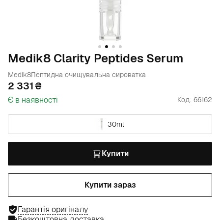
Medik8 Clarity Peptides Serum
Medik8
Пептидна очищувальна сироватка
2 331
Є в наявності
Код: 66162
30ml
Купити
Купити зараз
Гарантія оригіналу
Безкоштовна доставка