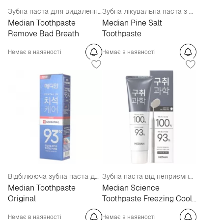
Зубна паста для видалення нальоту зі смаком вишні
Зубна лікувальна паста з екстрактом соснових голок
Median Toothpaste
Median Pine Salt
Remove Bad Breath
Toothpaste
Немає в наявності
Немає в наявності
Відбілююча зубна паста для видалення нальоту зі смаком м'яти
Зубна паста від неприємного запаху з рота «Охолоджувальна свіжа м'ята»
Median Toothpaste
Median Science
Original
Toothpaste Freezing Cool
Mint
Немає в наявності
Немає в наявності