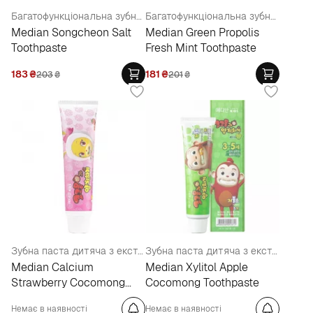
Багатофункціональна зубна паста з екстрактом соснових голок та солі
Багатофункціональна зубна паста із зеленим прополісом "Свіжа м'ята"
Median Songcheon Salt
Median Green Propolis
Toothpaste
Fresh Mint Toothpaste
183
₴
181
₴
203
₴
201
₴
Зубна паста дитяча з екстрактом полуниці
Зубна паста дитяча з екстрактом яблука
Median Calcium
Median Xylitol Apple
Strawberry Cocomong
Cocomong Toothpaste
Toothpaste
Немає в наявності
Немає в наявності