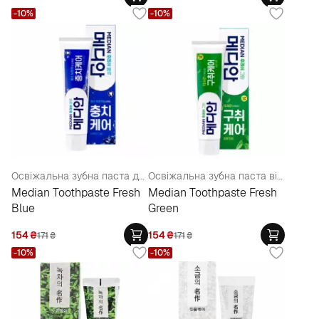
-10%
-10%
Освіжальна зубна паста для профілактики карієсу
Освіжальна зубна паста від неприємного запаху з рота
Median Toothpaste Fresh
Median Toothpaste Fresh
Blue
Green
154
₴
154
₴
171
₴
171
₴
-10%
-10%