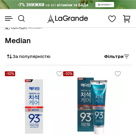
/
Бренди
/
Median
Median
За популярністю
Фільтри
Сортувати
-10%
-10%