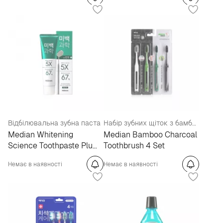
Відбілювальна зубна паста
Набір зубних щіток з бамбуковим вугіллям
Median Whitening
Median Bamboo Charcoal
Science Toothpaste Plum
Toothbrush 4 Set
Mint
Немає в наявності
Немає в наявності