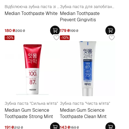
Відбілююча зубна паста зі смаком м'яти
Зубна паста для запобігання гінгівіту та запалення ясен
Median Toothpaste White
Median Toothpaste
Prevent Gingivitis
180
₴
179
₴
200
₴
199
₴
-10%
-10%
Зубна паста "Сильна м'ята"
Зубна паста "Чиста м'ята"
Median Gum Science
Median Gum Science
Toothpaste Strong Mint
Toothpaste Clean Mint
191
₴
143
₴
212
₴
159
₴