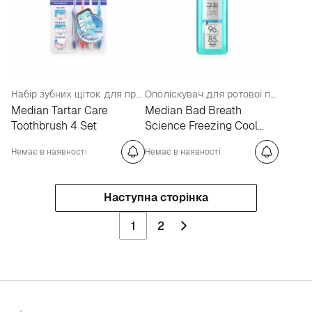
Набір зубних щіток для профілактики зубного каменю
Ополіскувач для ротової порожнини «Свіжа м'ята»
Median Tartar Care
Median Bad Breath
Toothbrush 4 Set
Science Freezing Cool
Mint Mouthwash
Немає в наявності
Немає в наявності
Наступна сторінка
1
2