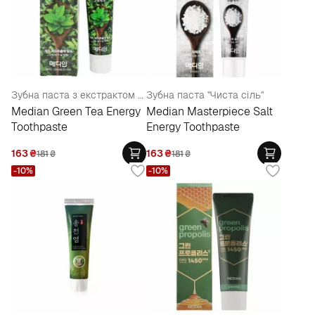
Зубна паста з екстрактом зеленого чаю
Зубна паста "Чиста сіль"
Median Green Tea Energy
Median Masterpiece Salt
Toothpaste
Energy Toothpaste
163
₴
163
₴
181
₴
181
₴
-10%
-10%