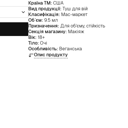
Країна ТМ:
США
Вид продукції:
Туш для вій
Класифікація:
Мас-маркет
Об`єм:
9.5 мл
Призначення:
Для об'єму, стійкість
Секція магазину:
Макіяж
Вік:
18+
Тіло:
Очі
Особливість:
Веганська
Опис продукту