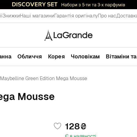
ії
Знижки
Наші магазини
Гарантія оригіналу
Про нас
Доставка
ванна
Обличчя
Корея
Чоловікам
Вітаміни т
Maybelline Green Edition Mega Mousse
Mega Mousse
128
Є в наявності