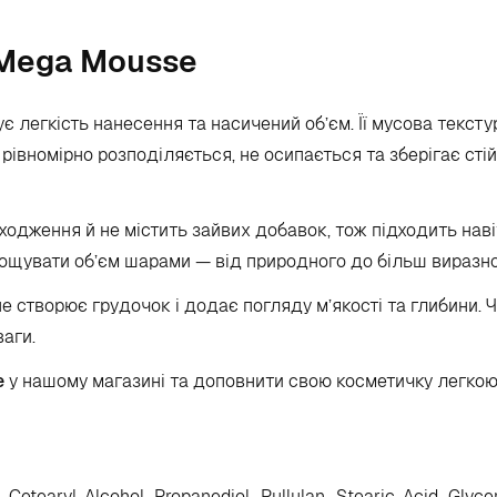
 Mega Mousse
 легкість нанесення та насичений об’єм. Її мусова тексту
 рівномірно розподіляється, не осипається та зберігає сті
ходження й не містить зайвих добавок, тож підходить нав
арощувати об’єм шарами — від природного до більш виразно
 створює грудочок і додає погляду м’якості та глибини. 
ваги.
e
у нашому магазині та доповнити свою косметичку легко
etearyl Alcohol, Propanediol, Pullulan, Stearic Acid, Glycer