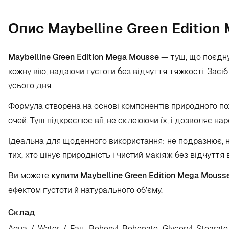
Опис Maybelline Green Edition
Maybelline Green Edition Mega Mousse
— туш, що поєднує
кожну вію, надаючи густоти без відчуття тяжкості. Засіб
усього дня.
Формула створена на основі компонентів природного по
очей. Туш підкреслює вії, не склеюючи їх, і дозволяє н
Ідеальна для щоденного використання: не подразнює, не
тих, хто цінує природність і чистий макіяж без відчуття 
Ви можете
купити Maybelline Green Edition Mega Mouss
ефектом густоти й натурального об’єму.
Склад
Aqua / Water / Eau, Behenyl Behenate, Glyceryl Stearate, C