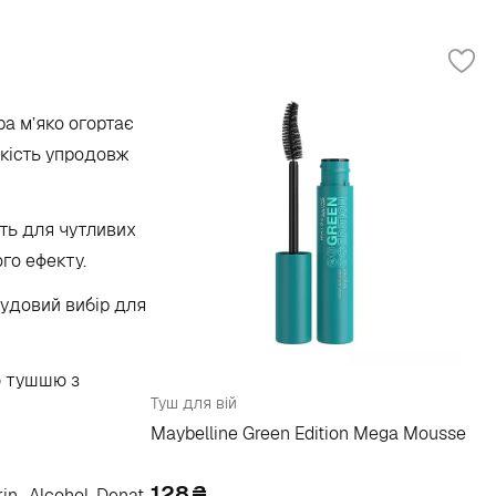
ра м’яко огортає
йкість упродовж
іть для чутливих
го ефекту.
Чудовий вибір для
ю тушшю з
Туш для вій
Maybelline Green Edition Mega Mousse
128
in, Alcohol Denat.,