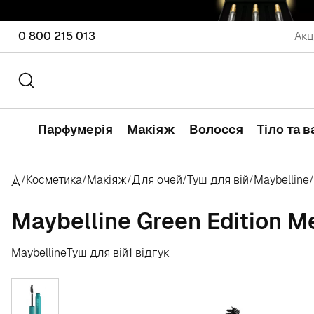
0 800 215 013
Акц
Парфумерія
Макіяж
Волосся
Тіло та 
Косметика
Макіяж
Для очей
Туш для вій
Maybelline
/
/
/
/
/
/
Maybelline Green Edition 
Maybelline
Туш для вій
1 відгук