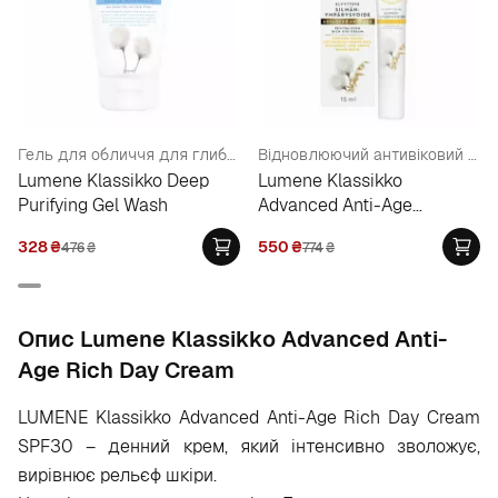
Гель для обличчя для глибокого очищення для всіх типів шкіри
Відновлюючий антивіковий крем для очей
Lumene Klassikko Deep
Lumene Klassikko
Purifying Gel Wash
Advanced Anti-Age
Revitalizing Rich Eye
328
₴
550
₴
476
₴
774
₴
Cream
Опис Lumene Klassikko Advanced Anti-
Age Rich Day Cream
LUMENE Klassikko Advanced Anti-Age Rich Day Cream
SPF30 – денний крем, який інтенсивно зволожує,
вирівнює рельєф шкіри.