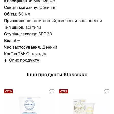
Класифікація:
Мас-маркет
Секція магазину:
Обличчя
Об`єм:
50 мл
Призначення:
антивіковий, живлення, зволоження
Тип шкіри:
всі типи
Ступінь захисту:
SPF 30
Вік:
50+
Час застосування:
Денний
Країна ТМ:
Фінляндія
Опис продукту
Інші продукти Klassikko
-31%
-29%