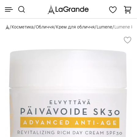
/
Косметика
/
Обличчя
/
Крем для обличчя
/
Lumene
/
Lumene Kla