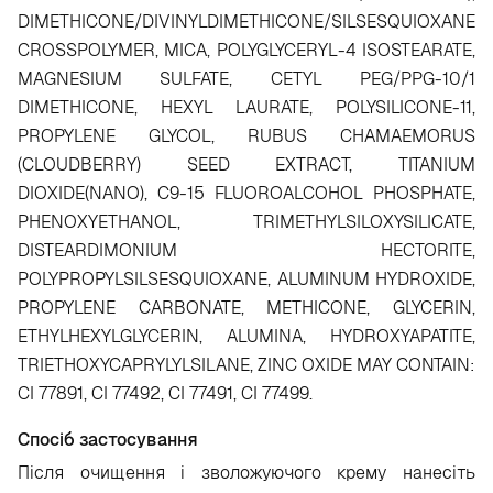
DIMETHICONE/DIVINYLDIMETHICONE/SILSESQUIOXANE
CROSSPOLYMER, MICA, POLYGLYCERYL-4 ISOSTEARATE,
MAGNESIUM SULFATE, CETYL PEG/PPG-10/1
DIMETHICONE, HEXYL LAURATE, POLYSILICONE-11,
PROPYLENE GLYCOL, RUBUS CHAMAEMORUS
(CLOUDBERRY) SEED EXTRACT, TITANIUM
DIOXIDE(NANO), C9-15 FLUOROALCOHOL PHOSPHATE,
PHENOXYETHANOL, TRIMETHYLSILOXYSILICATE,
DISTEARDIMONIUM HECTORITE,
POLYPROPYLSILSESQUIOXANE, ALUMINUM HYDROXIDE,
PROPYLENE CARBONATE, METHICONE, GLYCERIN,
ETHYLHEXYLGLYCERIN, ALUMINA, HYDROXYAPATITE,
TRIETHOXYCAPRYLYLSILANE, ZINC OXIDE MAY CONTAIN:
CI 77891, CI 77492, CI 77491, CI 77499.
Спосіб застосування
Після очищення і зволожуючого крему нанесіть