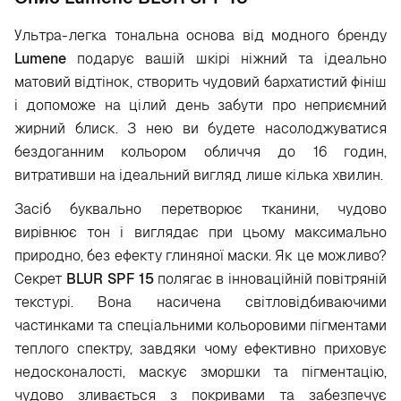
Ультра-легка тональна основа від модного бренду
Lumene
подарує вашій шкірі ніжний та ідеально
матовий відтінок, створить чудовий бархатистий фініш
і допоможе на цілий день забути про неприємний
жирний блиск. З нею ви будете насолоджуватися
бездоганним кольором обличчя до 16 годин,
витративши на ідеальний вигляд лише кілька хвилин.
Засіб буквально перетворює тканини, чудово
вирівнює тон і виглядає при цьому максимально
природно, без ефекту глиняної маски. Як це можливо?
Секрет
BLUR SPF 15
полягає в інноваційній повітряній
текстурі. Вона насичена світловідбиваючими
частинками та спеціальними кольоровими пігментами
теплого спектру, завдяки чому ефективно приховує
недосконалості, маскує зморшки та пігментацію,
чудово зливається з покривами та забезпечує