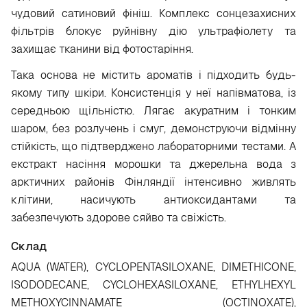
чудовий сатиновий фініш. Комплекс сонцезахисних
фільтрів блокує руйнівну дію ультрафіолету та
захищає тканини від фотостаріння.
Така основа не містить ароматів і підходить будь-
якому типу шкіри. Консистенція у неї напівматова, із
середньою щільністю. Лягає акуратним і тонким
шаром, без розлучень і смуг, демонструючи відмінну
стійкість, що підтверджено лабораторними тестами. А
екстракт насіння морошки та джерельна вода з
арктичних районів Фінляндії інтенсивно живлять
клітини, насичують антиоксидантами та
забезпечують здорове сяйво та свіжість.
Склад
AQUA (WATER), CYCLOPENTASILOXANE, DIMETHICONE,
ISODODECANE, CYCLOHEXASILOXANE, ETHYLHEXYL
METHOXYCINNAMATE (OCTINOXATE),