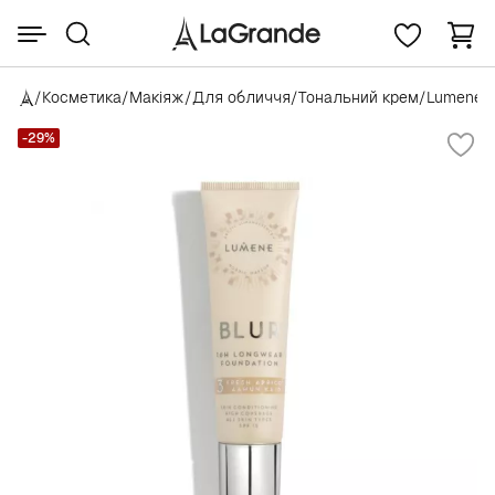
/
Косметика
/
Макіяж
/
Для обличчя
/
Тональний крем
/
Lumene
/
-29%