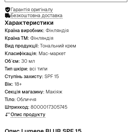
Гарантія оригіналу
Безкоштовна доставка
Характеристики
Країна виробник:
Фінляндія
Країна ТМ:
Фінляндія
Вид продукції:
Тональний крем
Класифікація:
Мас-маркет
Об`єм:
30 мл
Тип шкіри:
всі типи
Ступінь захисту:
SPF 15
Вік:
18+
Секція магазину:
Макіяж
Тіло:
Обличчя
Штрихкод:
8000017305745
Опис продукту
Опис Lumene BLUR SPF 15