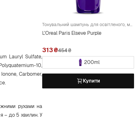
Тонувальний шампунь для освітленого, мелірованого і сріблястого волосся
L'Oreal Paris Elseve Purple
313
454
₴
um Lauryl Sulfate,
200ml
Polyquaternium-10,
l Ionone, Carbomer,
Купити
ce.
ажними рухами на
 – до 5 хвилин. У