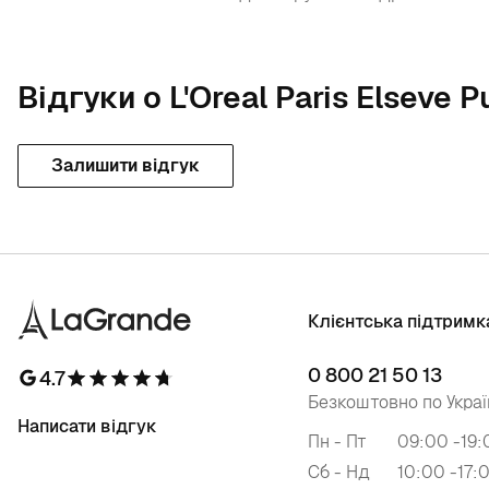
Відгуки о L'Oreal Paris Elseve P
Залишити відгук
Клієнтська підтримк
0 800 21 50 13
4.7
Безкоштовно по Украї
Написати відгук
Пн - Пт
09:00 -19:
Сб - Нд
10:00 -17: