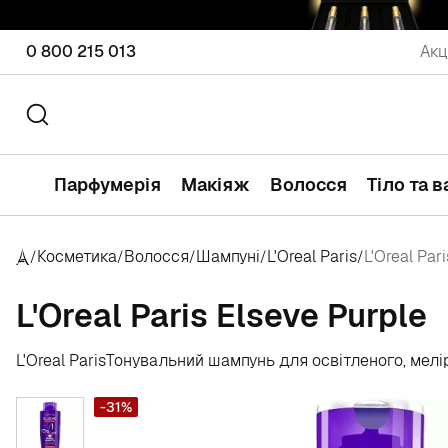
0 800 215 013
Акц
Парфумерія
Макіяж
Волосся
Тіло та 
Косметика
Волосся
Шампуні
L'Oreal Paris
L'Oreal Par
/
/
/
/
/
L'Oreal Paris Elseve Purple
L'Oreal Paris
Тонувальний шампунь для освітленого, мелір
-31%