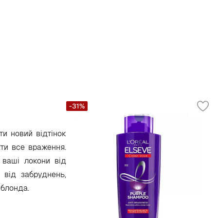
-31%
ти новий відтінок
ти все враження.
 ваші локони від
 від забруднень,
 блонда.