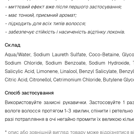
- миттєвий ефект вже після першого застосування;
- має тонкий, приємний аромат;
- підходить для всіх типів волосся;
- забезпечує стійкість і насиченість відтінку локонів.
Склад
Aqua/Water, Sodium Laureth Sulfate, Coco-Betaine, Glyco
Sodium Chloride, Sodium Benzoate, Sodium Hydroxide, Tri
Salicylic Acid, Limonene, Linalool, Benzyl Salicylate, Be
Citric Acid, Citronellol, Cetrimonium Chloride, Butylene Gl
Спосіб застосування
Використовуйте захисні рукавички. Застосовуйте 1 р
вологе волосся протягом 1-3 хвилин, спінити і ретельно
разі потрапляння в очі негайно промити їх великою кільк
* опис або зовнішній вигляд товару може відрізнятися в