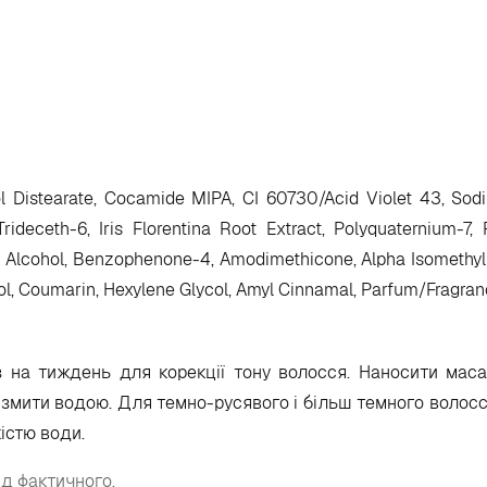
l Distearate, Cocamide MIPA, CI 60730/Acid Violet 43, Sodi
deceth-6, Iris Florentina Root Extract, Polyquaternium-7, 
nzyl Alcohol, Benzophenone-4, Amodimethicone, Alpha Isomethy
ycol, Coumarin, Hexylene Glycol, Amyl Cinnamal, Parfum/Fragran
аз на тиждень для корекції тону волосся. Наносити мас
 змити водою. Для темно-русявого і більш темного волосся
істю води.
ід фактичного.