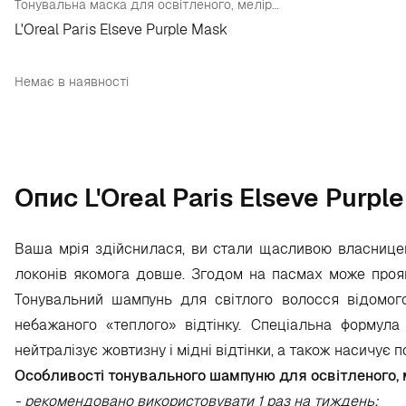
Тонувальна маска для освітленого, мелірованого і сріблястого волосся
L'Oreal Paris Elseve Purple Mask
Немає в наявності
Опис L'Oreal Paris Elseve Purple
Ваша мрія здійснилася, ви стали щасливою власницею 
локонів якомога довше. Згодом на пасмах може прояв
Тонувальний шампунь для світлого волосся відомого
небажаного «теплого» відтінку. Спеціальна формул
нейтралізує жовтизну і мідні відтінки, а також насичує
Особливості тонувального шампуню для освітленого, ме
- рекомендовано використовувати 1 раз на тиждень;