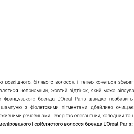
розкішного, білявого волосся, і тепер хочеться зберег
лятися неприємний, жовтий відтінок, який може зіпсува
 французького бренда L'Oréal Paris швидко позбавить
а шампуню з фіолетовими пігментами дбайливо очищає
 поживними речовинами і зберігає елегантний, холодний тон
лірованого і сріблястого волосся бренда L'Oréal Paris: