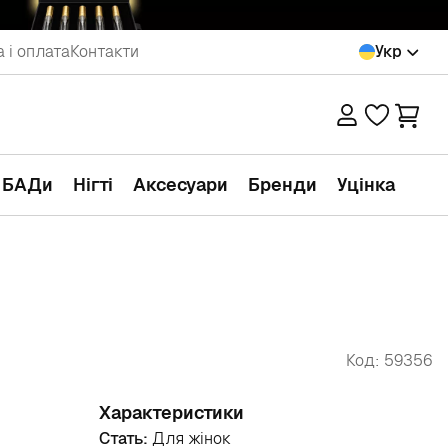
 і оплата
Контакти
Укр
а БАДи
Нігті
Аксесуари
Бренди
Уцінка
Код: 59356
Характеристики
Стать:
Для жінок