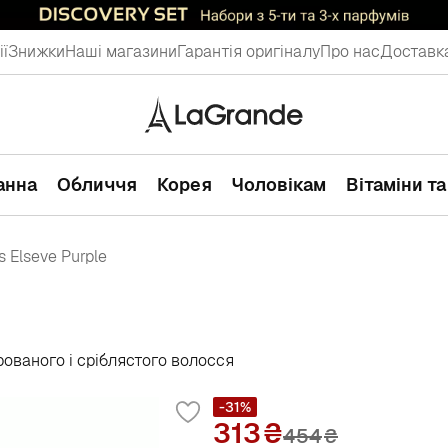
ії
Знижки
Наші магазини
Гарантія оригіналу
Про нас
Доставка
ванна
Обличчя
Корея
Чоловікам
Вітаміни т
is Elseve Purple
ованого і сріблястого волосся
-31%
313
454
₴