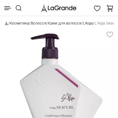
/
Косметика
/
Волосся
/
Крем для волосся
/
L'Alga
/
L’Alga Seacu