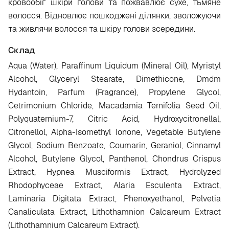
кровообіг шкіри голови та пожвавлює сухе, тьмяне
волосся. Відновлює пошкоджені ділянки, зволожуючи
та живлячи волосся та шкіру голови зсередини.
Склад
Aqua (Water), Paraffinum Liquidum (Mineral Oil), Myristyl
Alcohol, Glyceryl Stearate, Dimethicone, Dmdm
Hydantoin, Parfum (Fragrance), Propylene Glycol,
Cetrimonium Chloride, Macadamia Ternifolia Seed Oil,
Polyquaternium-7, Citric Acid, Hydroxycitronellal,
Citronellol, Alpha-Isomethyl Ionone, Vegetable Butylene
Glycol, Sodium Benzoate, Coumarin, Geraniol, Cinnamyl
Alcohol, Butylene Glycol, Panthenol, Chondrus Crispus
Extract, Hypnea Musciformis Extract, Hydrolyzed
Rhodophyceae Extract, Alaria Esculenta Extract,
Laminaria Digitata Extract, Phenoxyethanol, Pelvetia
Canaliculata Extract, Lithothamnion Calcareum Extract
(Lithothamnium Calcareum Extract).