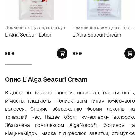
Лосьйон для укладання кучерявого волосся (пробник)
Незмивний крем для стайлінгу (пробник)
L’Alga Seacurl Lotion
L’Alga Seacurl Cream
99
₴
99
₴
Опис L’Alga Seacurl Cream
Відновлює баланс вологи, повертає еластичність,
м'якість, гладкість і блиск всім типам кучерявого
волосся. Сприяє збереженню форми локонів на
тривалий час. Надає обсяг кучерявому волоссю.
Збагачена комплексом AlgaNord5™, біотином та
ніацинамідом, маска підкреслює завитки, стимулює