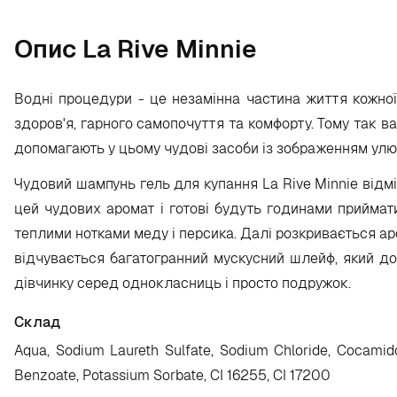
Опис La Rive Minnie
Водні процедури - це незамінна частина життя кожної
здоров'я, гарного самопочуття та комфорту. Тому так в
допомагають у цьому чудові засоби із зображенням улю
Чудовий шампунь гель для купання La Rive Minnie відм
цей чудових аромат і готові будуть годинами приймат
теплими нотками меду і персика. Далі розкривається ар
відчувається багатогранний мускусний шлейф, який до
дівчинку серед однокласниць і просто подружок.
Склад
Aqua, Sodium Laureth Sulfate, Sodium Chloride, Cocamidop
Benzoate, Potassium Sorbate, CI 16255, CI 17200