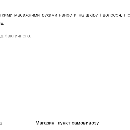
егкими масажними рухами нанести на шкіру і волосся, пі
а.
ід фактичного.
а
Магазин і пункт самовивозу