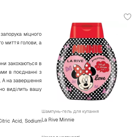
 запорука міцного
о миття голови, а
они закохаються в
ами в поєднанні з
. А на завершення
нно виділить вашу
Шампунь-гель для купання
La Rive Minnie
itric Acid, Sodium