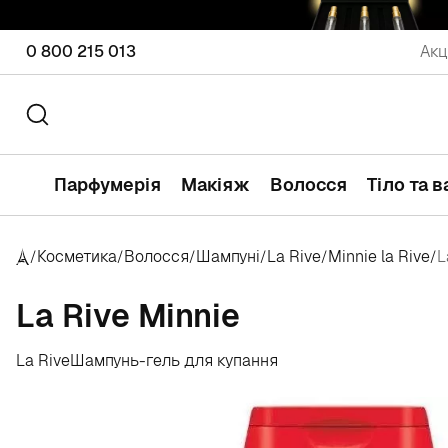
0 800 215 013
Акц
Парфумерія
Макіяж
Волосся
Тіло та 
Косметика
Волосся
Шампуні
La Rive
Minnie la Rive
L
/
/
/
/
/
/
La Rive Minnie
La Rive
Шампунь-гель для купання