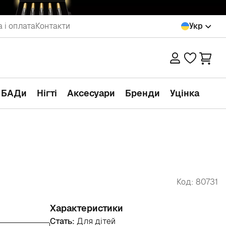
 і оплата
Контакти
Укр
а БАДи
Нігті
Аксесуари
Бренди
Уцінка
Код: 80731
Характеристики
Стать:
Для дітей