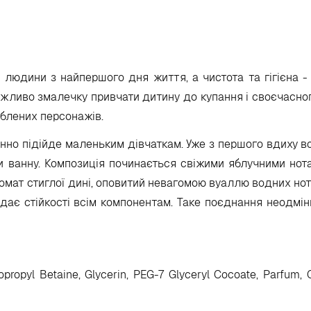
 людини з найпершого дня життя, а чистота та гігієна -
ажливо змалечку привчати дитину до купання і своєчасног
блених персонажів.
інно підійде маленьким дівчаткам. Уже з першого вдиху в
и ванну. Композиція починається свіжими яблучними нот
омат стиглої дині, оповитий невагомою вуаллю водних нот
дає стійкості всім компонентам. Таке поєднання неодмі
ropyl Betaine, Glycerin, PEG-7 Glyceryl Cocoate, Parfum, C