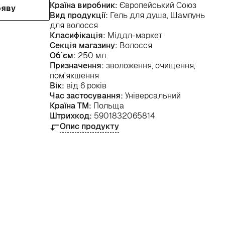
Країна виробник:
Європейський Союз
ояву
Вид продукції:
Гель для душа, Шампунь
для волосся
Класифікація:
Міддл-маркет
Секція магазину:
Волосся
Об`єм:
250 мл
Призначення:
зволоження, очищення,
пом'якшення
Вік:
від 6 років
Час застосування:
Універсальний
Країна ТМ:
Польща
Штрихкод:
5901832065814
Опис продукту