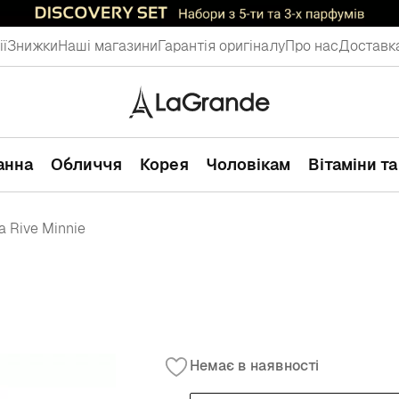
ії
Знижки
Наші магазини
Гарантія оригіналу
Про нас
Доставка
ванна
Обличчя
Корея
Чоловікам
Вітаміни т
a Rive Minnie
Немає в наявності