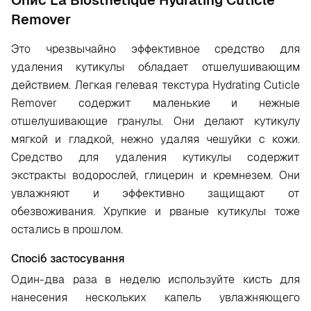
Опис La Biosthetique Hydrating Cuticle
Remover
Это чрезвычайно эффективное средство для
удаления кутикулы обладает отшелушивающим
действием. Легкая гелевая текстура Hydrating Cuticle
Remover содержит маленькие и нежные
отшелушивающие гранулы. Они делают кутикулу
мягкой и гладкой, нежно удаляя чешуйки с кожи.
Средство для удаления кутикулы содержит
экстракты водорослей, глицерин и кремнезем. Они
увлажняют и эффективно защищают от
обезвоживания. Хрупкие и рваные кутикулы тоже
остались в прошлом.
Спосіб застосування
Один-два раза в неделю используйте кисть для
нанесения нескольких капель увлажняющего