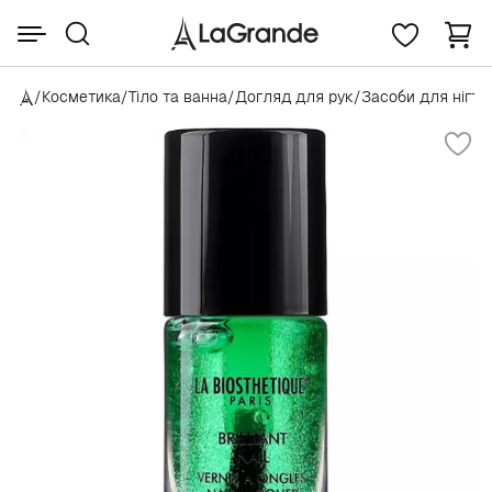
/
Косметика
/
Тіло та ванна
/
Догляд для рук
/
Засоби для нігтів