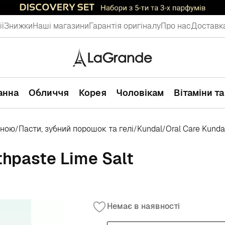
ії
Знижки
Наші магазини
Гарантія оригіналу
Про нас
Доставка
ванна
Обличчя
Корея
Чоловікам
Вітаміни т
иною
Пасти, зубний порошок та гелі
Kundal
Oral Care Kunda
/
/
/
thpaste Lime Salt
Немає в наявності