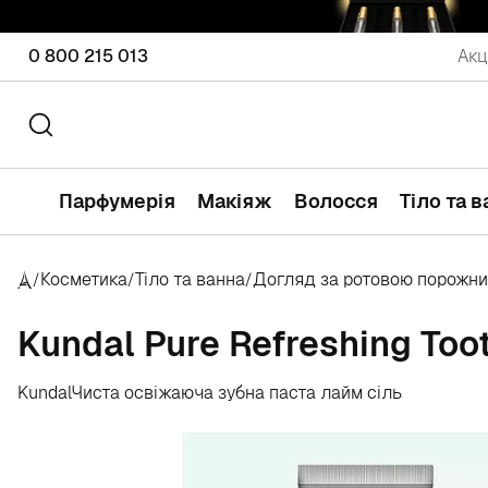
0 800 215 013
Акц
Парфумерія
Макіяж
Волосся
Тіло та 
Косметика
Тіло та ванна
Догляд за ротовою порожн
/
/
/
Kundal Pure Refreshing Too
Kundal
Чиста освіжаюча зубна паста лайм сіль