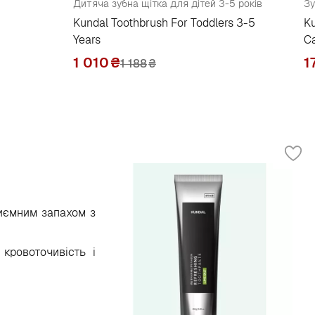
Дитяча зубна щітка для дітей 3-5 років
Зу
Kundal Toothbrush For Toddlers 3-5
Ku
Years
C
1 010
₴
1
1 188
₴
риємним запахом з
кровоточивість і