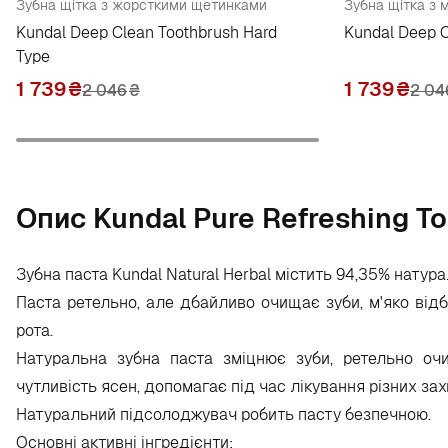
Зубна щітка з жорсткими щетинками
Зубна щітка з 
Kundal Deep Clean Toothbrush Hard
Kundal Deep C
Type
1 739
₴
1 739
₴
2 046
₴
2 04
Опис Kundal Pure Refreshing To
Зубна паста Kundal Natural Herbal містить 94,35% натура
Паста ретельно, але дбайливо очищає зуби, м'яко відб
рота.
Натуральна зубна паста зміцнює зуби, ретельно оч
чутливість ясен, допомагає під час лікування різних за
Натуральний підсолоджувач робить пасту безпечною.
Основні активні інгредієнти: