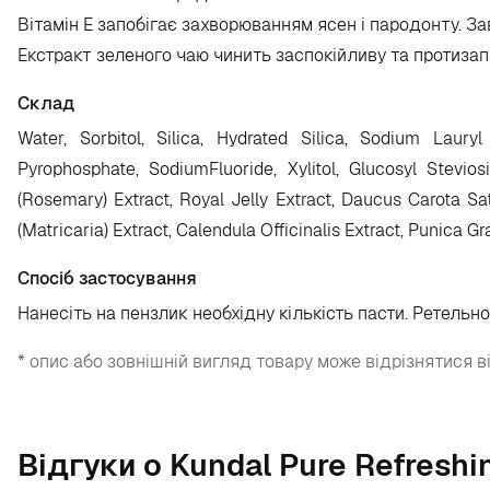
Вітамін Е запобігає захворюванням ясен і пародонту. За
Екстракт зеленого чаю чинить заспокійливу та протизап
Склад
Water, Sorbitol, Silica, Hydrated Silica, Sodium Laury
Pyrophosphate, SodiumFluoride, Xylitol, Glucosyl Stevios
(Rosemary) Extract, Royal Jelly Extract, Daucus Carota Sati
(Matricaria) Extract, Calendula Officinalis Extract, Punica G
Спосіб застосування
Нанесіть на пензлик необхідну кількість пасти. Ретельн
* опис або зовнішній вигляд товару може відрізнятися в
Відгуки о Kundal Pure Refreshi