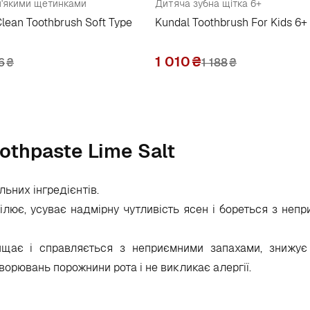
м'якими щетинками
Дитяча зубна щітка 6+
lean Toothbrush Soft Type
Kundal Toothbrush For Kids 6+
1 010
₴
6
₴
1 188
₴
othpaste Lime Salt
льних інгредієнтів.
ілює, усуває надмірну чутливість ясен і бореться з неп
ищає і справляється з неприємними запахами, знижує 
хворювань порожнини рота і не викликає алергії.