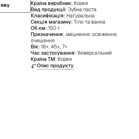
Країна виробник:
Корея
ояву
Вид продукції:
Зубна паста
Класифікація:
Натуральна
Секція магазину:
Тіло та ванна
Об`єм:
150 г
Призначення:
зміцнення, освіження,
очищення
Вік:
18+, 45+, 7+
Час застосування:
Універсальний
Країна ТМ:
Корея
Опис продукту