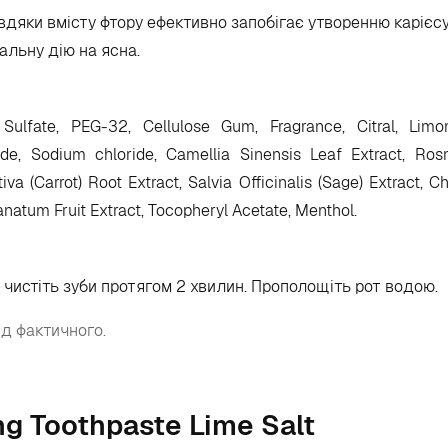
вдяки вмісту фтору ефективно запобігає утворенню карієсу
альну дію на ясна.
l Sulfate, PEG-32, Cellulose Gum, Fragrance, Citral, Lim
ide, Sodium chloride, Camellia Sinensis Leaf Extract, Rosm
va (Carrot) Root Extract, Salvia Officinalis (Sage) Extract, 
ranatum Fruit Extract, Tocopheryl Acetate, Menthol.
о чистіть зуби протягом 2 хвилин. Прополощіть рот водою.
ід фактичного.
ng Toothpaste Lime Salt