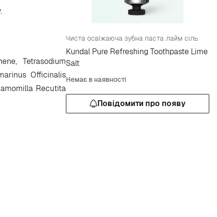
.
Чиста освіжаюча зубна паста лайм сіль
Kundal Pure Refreshing Toothpaste Lime
onene, Tetrasodium
Salt
arinus Officinalis
Немає в наявності
Chamomilla Recutita
Повідомити про появу