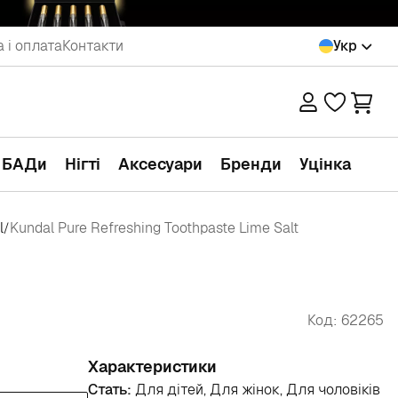
 і оплата
Контакти
Укр
а БАДи
Нігті
Аксесуари
Бренди
Уцінка
l
Kundal Pure Refreshing Toothpaste Lime Salt
/
Код: 62265
Характеристики
Стать:
Для дітей, Для жінок, Для чоловіків