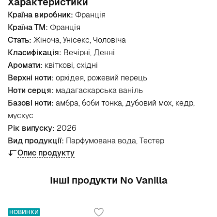
Характеристики
Країна виробник:
Франція
Країна ТМ:
Франція
Стать:
Жіноча, Унісекс, Чоловіча
Класифікація:
Вечірні, Денні
Аромати:
квіткові, східні
Верхні ноти:
орхідея, рожевий перець
Ноти серця:
мадагаскарська ваніль
Базові ноти:
амбра, боби тонка, дубовий мох, кедр,
мускус
Рік випуску:
2026
Вид продукції:
Парфумована вода, Тестер
Опис продукту
Інші продукти No Vanilla
НОВИНКИ