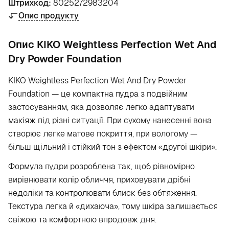
Штрихкод:
8025272983204
Опис продукту
Опис KIKO Weightless Perfection Wet And
Dry Powder Foundation
KIKO Weightless Perfection Wet And Dry Powder
Foundation — це компактна пудра з подвійним
застосуванням, яка дозволяє легко адаптувати
макіяж під різні ситуації. При сухому нанесенні вона
створює легке матове покриття, при вологому —
більш щільний і стійкий тон з ефектом «другої шкіри».
Формула пудри розроблена так, щоб рівномірно
вирівнювати колір обличчя, приховувати дрібні
недоліки та контролювати блиск без обтяження.
Текстура легка й «дихаюча», тому шкіра залишається
свіжою та комфортною впродовж дня.