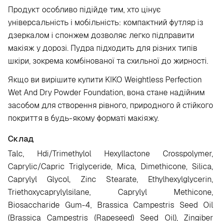
Продукт особливо підійде тим, хто цінує
універсальність і мобільність: компактний футляр із
дзеркалом і спонжем дозволяє легко підправити
макіяж у дорозі. Пудра підходить для різних типів
шкіри, зокрема комбінованої та схильної до жирності.
Якщо ви вирішите купити KIKO Weightless Perfection
Wet And Dry Powder Foundation, вона стане надійним
засобом для створення рівного, природного й стійкого
покриття в будь-якому форматі макіяжу.
Склад
Talc, Hdi/Trimethylol Hexyllactone Crosspolymer,
Caprylic/Capric Triglyceride, Mica, Dimethicone, Silica,
Caprylyl Glycol, Zinc Stearate, Ethylhexylglycerin,
Triethoxycaprylylsilane, Caprylyl Methicone,
Biosaccharide Gum-4, Brassica Campestris Seed Oil
(Brassica Campestris (Rapeseed) Seed Oil), Zingiber