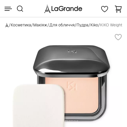
/
Косметика
/
Макіяж
/
Для обличчя
/
Пудра
/
Kiko
/
KIKO Weightle