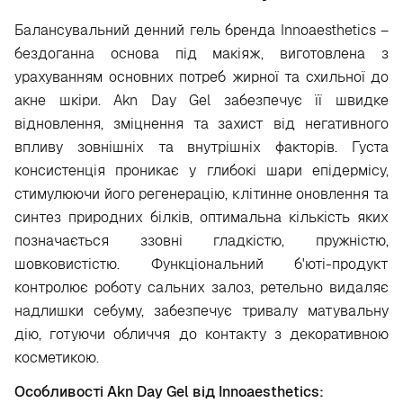
Балансувальний денний гель бренда Innoaesthetics –
бездоганна основа під макіяж, виготовлена з
урахуванням основних потреб жирної та схильної до
акне шкіри. Akn Day Gel забезпечує її швидке
відновлення, зміцнення та захист від негативного
впливу зовнішніх та внутрішніх факторів. Густа
консистенція проникає у глибокі шари епідермісу,
стимулюючи його регенерацію, клітинне оновлення та
синтез природних білків, оптимальна кількість яких
позначається ззовні гладкістю, пружністю,
шовковистістю. Функціональний б'юті-продукт
контролює роботу сальних залоз, ретельно видаляє
надлишки себуму, забезпечує тривалу матувальну
дію, готуючи обличчя до контакту з декоративною
косметикою.
Особливості Akn Day Gel від Innoaesthetics: