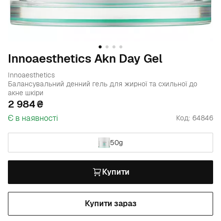
Innoaesthetics Akn Day Gel
Innoaesthetics
Балансувальний денний гель для жирної та схильної до
акне шкіри
2 984
Є в наявності
Код: 64846
50g
Купити
Купити зараз