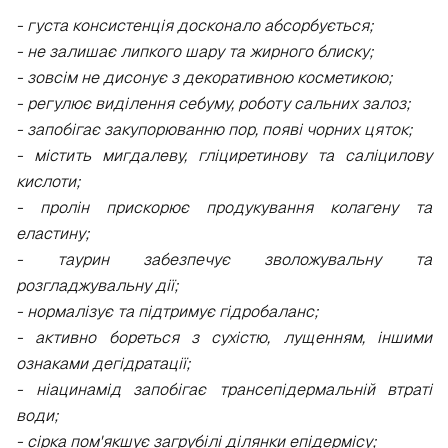
- густа консистенція досконало абсорбується;
- не залишає липкого шару та жирного блиску;
- зовсім не дисонує з декоративною косметикою;
- регулює виділення себуму, роботу сальних залоз;
- запобігає закупорюванню пор, появі чорних цяток;
- містить мигдалеву, гліциретинову та саліцилову
кислоти;
- пролін прискорює продукування колагену та
еластину;
- таурин забезпечує зволожувальну та
розгладжувальну дії;
- нормалізує та підтримує гідробаланс;
- активно бореться з сухістю, лущенням, іншими
ознаками дегідратації;
- ніацинамід запобігає трансепідермальній втраті
води;
- сірка пом'якшує загрубілі ділянки епідермісу;