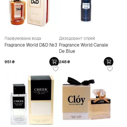
Парфумована вода
Дезодорант спрей
Fragrance World D&D №3
Fragrance World Canale
De Blue
951
₴
248
₴