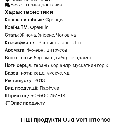
Безкоштовна доставка
Характеристики
Країна виробник:
Франція
Країна ТМ:
Франція
Стать:
Жіноча, Унісекс, Чоловіча
Класифікація:
Весняні, Денні, Літні
Аромати:
фужерні, цитрусові
Верхні ноти:
бергамот, імбир, кардамон
Ноти серця:
герань, коріандр, мускатний горіх
Базові ноти:
кедр, мускус, уд
Рік випуску:
2013
Вид продукції:
Парфуми
Штрихкод:
5065009151813
Опис продукту
Інші продукти Oud Vert Intense