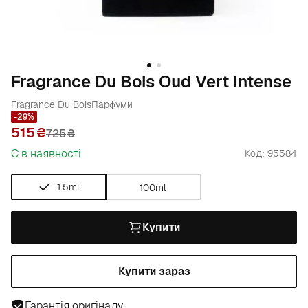
Fragrance Du Bois Oud Vert Intense
Fragrance Du Bois
Парфуми
-29%
515
725
₴
Є в наявності
Код: 95584
1.5ml
100ml
Купити
Купити зараз
Гарантія оригіналу