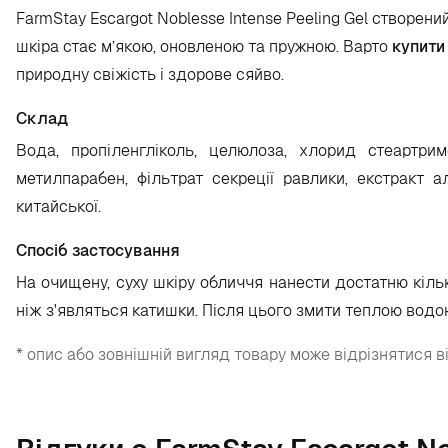
FarmStay Escargot Noblesse Intense Peeling Gel створе
шкіра стає м’якою, оновленою та пружною. Варто
купити
природну свіжість і здорове сяйво.
Склад
Вода, пропіленгліколь, целюлоза, хлорид стеартрим
метилпарабен, фільтрат секреції равлики, екстракт а
китайської.
Спосіб застосування
На очищену, суху шкіру обличчя нанести достатню кільк
ніж з'являться катишки. Після цього змити теплою водо
* опис або зовнішній вигляд товару може відрізнятися в