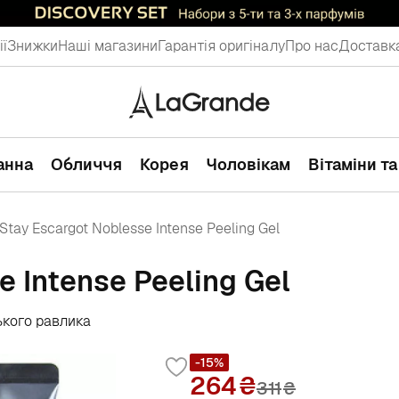
ії
Знижки
Наші магазини
Гарантія оригіналу
Про нас
Доставка
ванна
Обличчя
Корея
Чоловікам
Вітаміни т
Stay Escargot Noblesse Intense Peeling Gel
 Intense Peeling Gel
ького равлика
-15%
264
311
₴