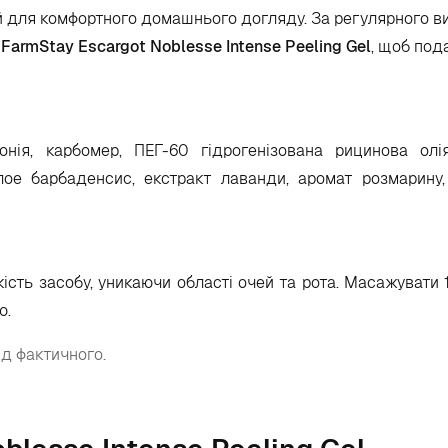
ний для комфортного домашнього догляду. За регулярного 
 FarmStay Escargot Noblesse Intense Peeling Gel
, щоб под
онія, карбомер, ПЕГ-60 гідрогенізована рицинова олія
лое барбаденсис, екстракт лаванди, аромат розмарину,
ість засобу, уникаючи області очей та рота. Масажувати 
ю.
ід фактичного.