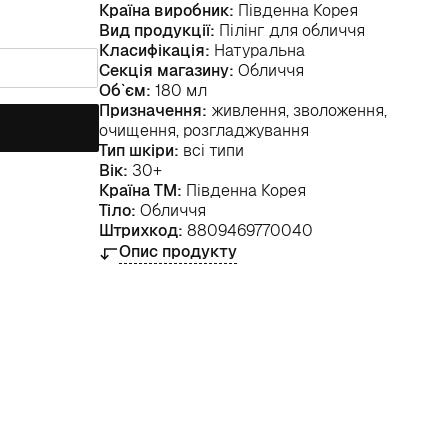
Країна виробник:
Південна Корея
Вид продукції:
Пілінг для обличчя
Класифікація:
Натуральна
Секція магазину:
Обличчя
Об`єм:
180 мл
Призначення:
живлення, зволоження,
очищення, розгладжування
Тип шкіри:
всі типи
Вік:
30+
Країна ТМ:
Південна Корея
Тіло:
Обличчя
Штрихкод:
8809469770040
Опис продукту