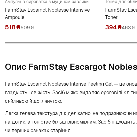
Ампульна сироватка з муцином равлики
FarmStay Escargot Noblesse Intensive
FarmStay Esca
Ampoule
Toner
518
₴
394
₴
609
₴
463
₴
Опис FarmStay Escargot Nobles
FarmStay Escargot Noblesse Intense Peeling Gel — це он
гладкість і свіжість. Засіб м’яко видаляє ороговілі кліт
сяйливою й доглянутою.
Легка гелева текстура діє делікатно, не подразнюючи на
на дотик, а тон стає більш рівномірним. Засіб підходить
чи перших ознаках старіння.