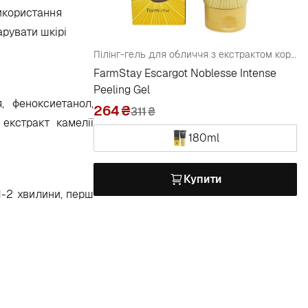
використання
арувати шкірі
Пілінг-гель для обличчя з екстрактом королівського равлика
FarmStay Escargot Noblesse Intense
Peeling Gel
, феноксиетанол,
264
311
₴
 екстракт камелії
180ml
Купити
1-2 хвилини, перш