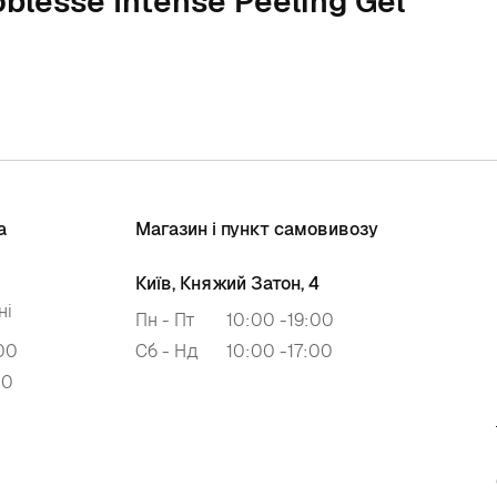
blesse Intense Peeling Gel
а
Магазин і пункт самовивозу
Київ, Княжий Затон, 4
ні
Пн - Пт
10:00 -19:00
00
Сб - Нд
10:00 -17:00
00