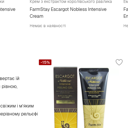
ики
Крем з екстрактом королівського равлика
tensive
FarmStay Escargot Nobless Intensive
Fa
Cream
E
Немає в наявності
Не
-15%
вертає їй
 рівною,
свіжим і м’яким
 нерівному рельєфі