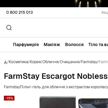
0 800 215 013
Акц
Парфумерія
Макіяж
Волосся
Тіло та 
Косметика
Корея
Обличчя
Очищення
Farmstay
Farm
/
/
/
/
/
/
FarmStay Escargot Noblesse
Farmstay
Пілінг-гель для обличчя з екстрактом королівс
-15%