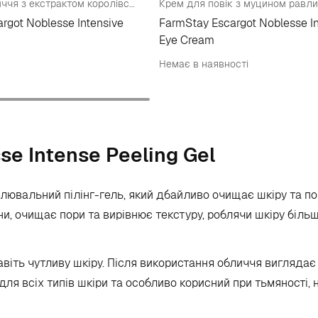
Тонер для обличчя з екстрактом королівського равлика
Крем для повік з муцином равл
rgot Noblesse Intensive
FarmStay Escargot Noblesse In
Eye Cream
Немає в наявності
se Intense Peeling Gel
овлювальний пілінг-гель, який дбайливо очищає шкіру та по
ини, очищає пори та вирівнює текстуру, роблячи шкіру більш
віть чутливу шкіру. Після використання обличчя виглядає 
 для всіх типів шкіри та особливо корисний при тьмяності,