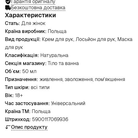
Гарантія оригіналу
Безкоштовна доставка
Характеристики
Стать:
Для жінок
Країна виробник:
Польща
Вид продукції:
Крем для рук, Лосьйон для рук, Маска
для рук
Класифікація:
Натуральна
Секція магазину:
Тіло та ванна
Об`єм:
50 мл
Призначення:
живлення, зволоження, пом'якшення
Тип шкіри:
всі типи
Вік:
18+
Час застосування:
Універсальний
Країна ТМ:
Польща
Штрихкод:
5900117069936
Опис продукту