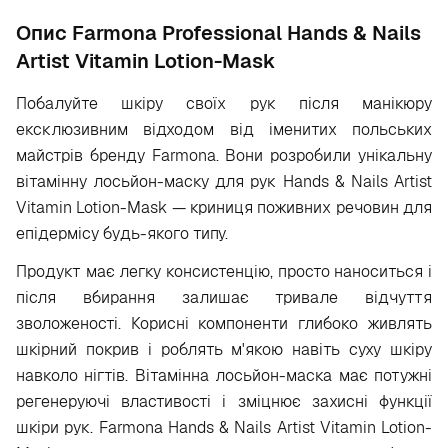
Опис Farmona Professional Hands & Nails
Artist Vitamin Lotion-Mask
Побалуйте шкіру своїх рук після манікюру
ексклюзивним відходом від іменитих польських
майстрів бренду Farmona. Вони розробили унікальну
вітамінну лосьйон-маску для рук Hands & Nails Artist
Vitamin Lotion-Mask — криниця поживних речовин для
епідермісу будь-якого типу.
Продукт має легку консистенцію, просто наноситься і
після вбирання залишає тривале відчуття
зволоженості. Корисні компоненти глибоко живлять
шкірний покрив і роблять м'якою навіть суху шкіру
навколо нігтів. Вітамінна лосьйон-маска має потужні
регенеруючі властивості і зміцнює захисні функції
шкіри рук. Farmona Hands & Nails Artist Vitamin Lotion-