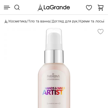
/
Косметика
/
Тіло та ванна
/
Догляд для рук
/
Креми та лосьйо