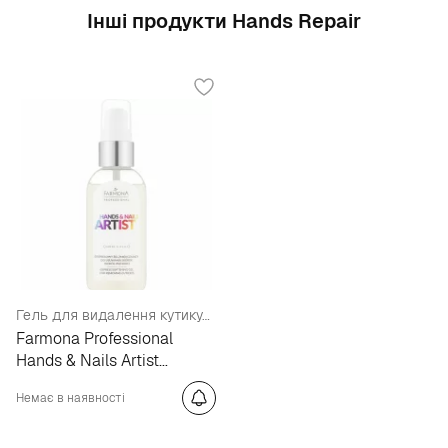
Інші продукти Hands Repair
Гель для видалення кутикули
Farmona Professional
Hands & Nails Artist
Removing Cuticles Express
Немає в наявності
Softening Gel