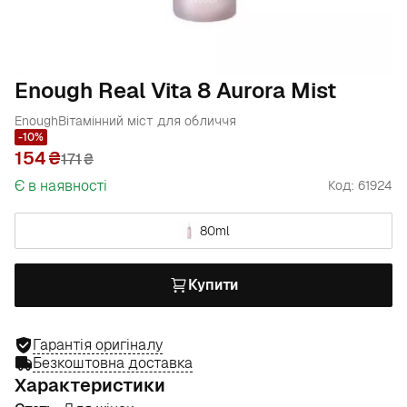
Enough Real Vita 8 Aurora Mist
Enough
Вітамінний міст для обличчя
-10%
154
171
₴
Є в наявності
Код: 61924
80ml
Купити
Гарантія оригіналу
Безкоштовна доставка
Характеристики