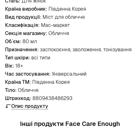
Стать:
Для жінок
Країна виробник:
Південна Корея
Вид продукції:
Міст для обличчя
Класифікація:
Мас-маркет
Секція магазину:
Обличчя
Об`єм:
80 мл
Призначення:
заспокоєння, зволоження, тонізування
Тип шкіри:
всі типи
Вік:
18+
Час застосування:
Універсальний
Країна ТМ:
Південна Корея
Тіло:
Обличчя
Штрихкод:
8809438486293
Опис продукту
Інші продукти Face Care Enough