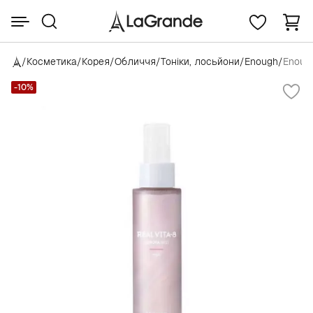
/
Косметика
/
Корея
/
Обличчя
/
Тоніки, лосьйони
/
Enough
/
Enough
-10%