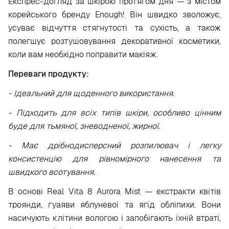
Експрес-догляд за шкірою протягом дня — з містом
корейського бренду Enough! Він швидко зволожує,
усуває відчуття стягнутості та сухість, а також
полегшує розтушовування декоративної косметики,
коли вам необхідно поправити макіяж.
Переваги продукту:
- Ідеальний для щоденного використання.
- Підходить для всіх типів шкіри, особливо цінним
буде для тьмяної, зневодненої, жирної.
- Має дрібнодисперсний розпилювач і легку
консистенцію для рівномірного нанесення та
швидкого всотування.
В основі Real Vita 8 Aurora Mist — екстракти квітів
троянди, гуаяви яблуневої та ягід обліпихи. Вони
насичують клітини вологою і запобігають їхній втраті,