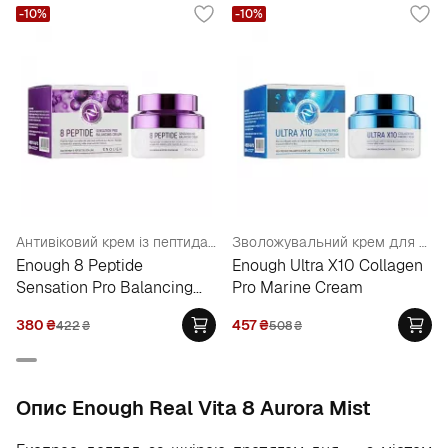
-10%
-10%
Антивіковий крем із пептидами
Зволожувальний крем для обличчя з колагеном
Enough 8 Peptide
Enough Ultra X10 Collagen
Sensation Pro Balancing
Pro Marine Cream
Cream
380
₴
457
₴
422
₴
508
₴
Опис Enough Real Vita 8 Aurora Mist