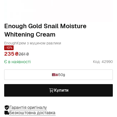
Enough Gold Snail Moisture
Whitening Cream
Enough
Крем з муцином равлики
-10%
235
261
₴
Є в наявності
Код: 42990
50g
Купити
Гарантія оригіналу
Безкоштовна доставка