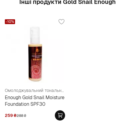
Інші продукти Gold Snail Enough
-10%
Омолоджувальний тональний крем з муцином равлики
Enough Gold Snail Moisture
Foundation SPF30
259
₴
288
₴