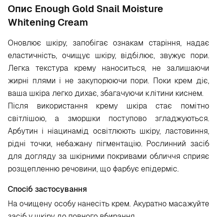
Опис Enough Gold Snail Moisture
Whitening Cream
Оновлює шкіру, запобігає ознакам старіння, надає
еластичність, очищує шкіру, відбілює, звужує пори.
Легка текстура крему наноситься, не залишаючи
жирні плями і не закупорюючи пори. Поки крем діє,
ваша шкіра легко дихає, збагачуючи клітини киснем.
Після використання крему шкіра стає помітно
світлішою, а зморшки поступово згладжуються.
Арбутин і ніацинамід освітлюють шкіру, ластовиння,
рідні точки, небажану пігментацію. Рослинний засіб
для догляду за шкірними покривами обличчя сприяє
розщепленню речовини, що фарбує епідерміс.
Спосіб застосування
На очищену особу нанесіть крем. Акуратно масажуйте
засіб у шкіру до повного вбирання.