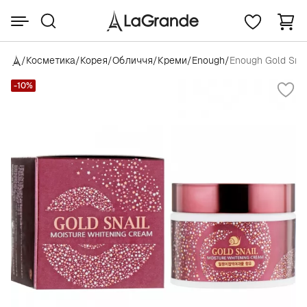
/
Косметика
/
Корея
/
Обличчя
/
Креми
/
Enough
/
Enough Gold Snai
-10%