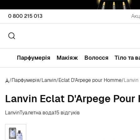
0 800 215 013
Акц
Парфумерія
Макіяж
Волосся
Тіло та 
Парфумерія
Lanvin
Eclat D'Arpege pour Homme
Lanvin
/
/
/
/
Lanvin Eclat D'Arpege Pou
Lanvin
Туалетна вода
15 відгуків