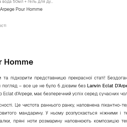
Набір (туалетна вода 50мл + гель для душу 100мл)
D'Arpege Pour Homme
сті
ur Homme
 та підкорити представницю прекрасної статі! Бездоган
й погляд – все це не було б дієвим без
Lanvin Eclat D'Ar
 Eclat d'Arpege, має безперечний успіх серед сучасних чол
сності. Це
чистота раннього ранку,
наповнена пікантно-т
овитого мандарину. У ньому розпускається ніжними і те
алки, пряні ноти розмарину наповнюють композицію те