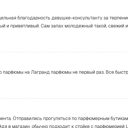
тдельная благодарность девушке-консультанту за терпени
ый и приветливый. Сам запах молодежный такой, свежий и
аю парфюмы на Лагранд парфюмы не первый раз. Все быст
зента. Отправились прогуляться по парфюмерным бутикам
айдя в магазин, обычно подходит к стойке с парфюмерией L