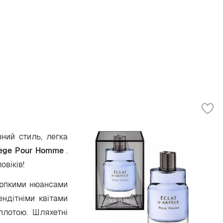
ний стиль, легка
pege Pour
Homme
.
овіків!
ерпкими нюансами
ндітніми квітами
плотою. Шляхетні