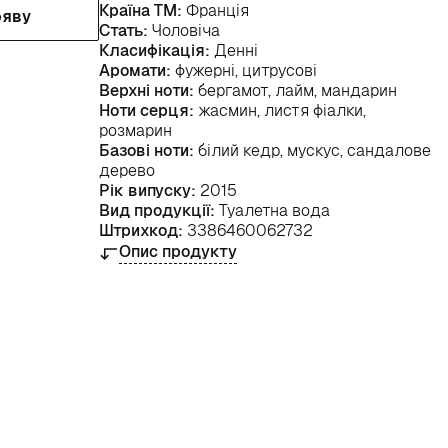
Країна ТМ:
Франція
ояву
Стать:
Чоловіча
Класифікація:
Денні
Аромати:
фужерні, цитрусові
Верхні ноти:
бергамот, лайм, мандарин
Ноти серця:
жасмин, листя фіалки,
розмарин
Базові ноти:
білий кедр, мускус, сандалове
дерево
Рік випуску:
2015
Вид продукції:
Туалетна вода
Штрихкод:
3386460062732
Опис продукту