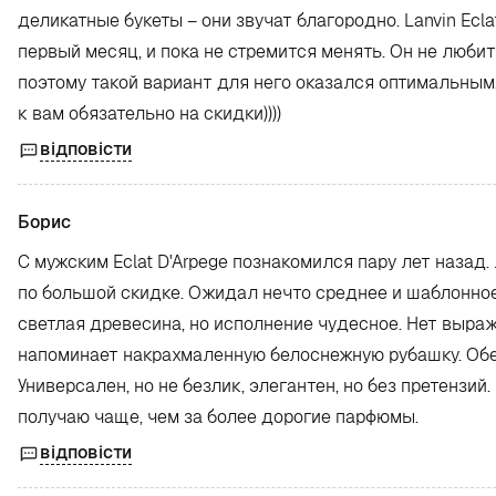
деликатные букеты – они звучат благородно. Lanvin Ecl
первый месяц, и пока не стремится менять. Он не люби
поэтому такой вариант для него оказался оптимальным
к вам обязательно на скидки))))
відповісти
Борис
С мужским Eclat D'Arpege познакомился пару лет назад
по большой скидке. Ожидал нечто среднее и шаблонное, 
светлая древесина, но исполнение чудесное. Нет выраж
напоминает накрахмаленную белоснежную рубашку. Обес
Универсален, но не безлик, элегантен, но без претензи
получаю чаще, чем за более дорогие парфюмы.
відповісти