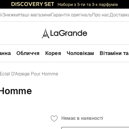
ії
Знижки
Наші магазини
Гарантія оригіналу
Про нас
Доставка
ванна
Обличчя
Корея
Чоловікам
Вітаміни т
 Eclat D'Arpege Pour Homme
r Homme
Немає в наявності