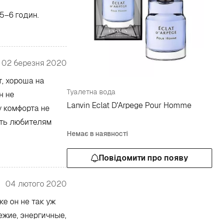
5–6 годин.
02 березня 2020
т, хороша на
Туалетна вода
н не
Lanvin Eclat D'Arpege Pour Homme
у комфорта не
ать любителям
Немає в наявності
Повідомити про появу
04 лютого 2020
е он не так уж
ежие, энергичные,