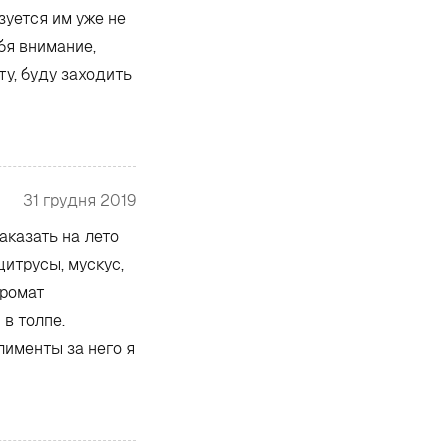
зуется им уже не
бя внимание,
у, буду заходить
31 грудня 2019
аказать на лето
цитрусы, мускус,
Аромат
в толпе.
лименты за него я