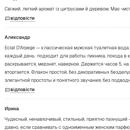
Свіжий, легкий аромат із цитрусами й деревом. Має чист
відповісти
Александр
Eclat D'Arpege — классическая мужская туалетная вода
каждый день: подходит для работы, пикника, похода в ки
раскрывается, мерзнет, наверное. Держится часов 5, на
вторгается. Флакон простой, без декоративных бездел
элегантной простоты и понятного звучания, без подвод
відповісти
Ирина
Чудесный, ненавязчивый, стильный, приятно пахнущий – 
давно, если сравнивать с одноименным женским парфюмо