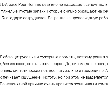
at D'Arpege Pour Homme реально не надоедает, супруг поль
т тяжелые, густые запахи, которые сильно обращают на се
. Благодарю сотрудников Лагранда за превосходную работ
. Люблю цитрусовые и фужерные ароматы, поэтому решил з
без изысков, но оказался неправ. Да, пирамида не нова, 
енных синтетических нот, все натурально и гармонично. 
печивает ощущение чистоты, но при этом не выделяется 
й. По непонятной причине очень нравится женщинам и комп