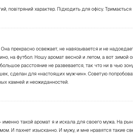
ий, повітряний характер. Підходить для офісу. Тримається 
. Она прекрасно освежает, не навязывается и не надоедае
но, на футбол. Ношу аромат весной и летом, а вот зимой о
 большое расстояние не развевается, так что ни в чью зон
ушек, сделан для «настоящих мужчин». Советую попробов
ных камней и неожиданностей.
именно такой аромат я и искала для своего мужа. На рынк
м. И пахнет изысканно. И мужу, и мне нравятся такие св