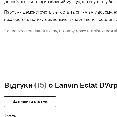
дерев'яні ноти та привабливий мускус, що звучать у ба
Парфуми демонструють
легкість та оптимізм у всьому, 
прозорого пластику, символізує динамічність, неордина
* опис або зовнішній вигляд товару може відрізнятися в
Відгуки
(15)
о Lanvin Eclat D'A
Залишити відгук
Тимур