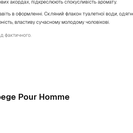
зових акордах, підкреслюють спокусливість аромату.
навіть в оформленні. Скляний флакон туалетної води, одягн
рність, властиву сучасному молодому чоловікові.
ід фактичного.
rpege Pour Homme