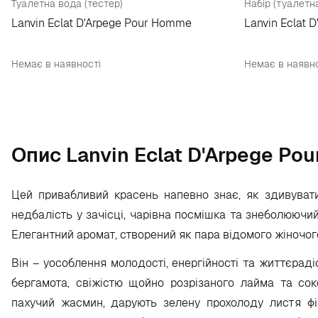
Туалетна вода (тестер)
Lanvin Eclat D'Arpege Pour Homme
Lanvin Eclat 
Немає в наявності
Немає в наявно
Опис Lanvin Eclat D'Arpege Po
Цей привабливий красень напевно знає, як здивувати
недбалість у зачісці, чарівна посмішка та знеболюючи
Елегантний аромат, створений як пара відомого жіночого
Він – уособлення молодості, енергійності та життєраді
бергамота, свіжістю щойно розрізаного лайма та сок
пахучий жасмин, дарують зелену прохолоду листя фі