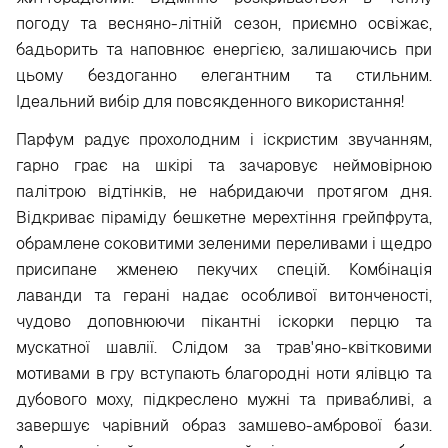
погоду та весняно-літній сезон, приємно освіжає,
бадьорить та наповнює енергією, залишаючись при
цьому бездоганно елегантним та стильним.
Ідеальний вибір для повсякденного використання!
Парфум радує прохолодним і іскристим звучанням,
гарно грає на шкірі та зачаровує неймовірною
палітрою відтінків, не набридаючи протягом дня.
Відкриває піраміду бешкетне мерехтіння грейпфрута,
обрамлене соковитими зеленими переливами і щедро
присипане жменею пекучих спецій. Комбінація
лаванди та герані надає особливої витонченості,
чудово доповнюючи пікантні іскорки перцю та
мускатної шавлії. Слідом за трав'яно-квітковими
мотивами в гру вступають благородні ноти ялівцю та
дубового моху, підкреслено мужні та привабливі, а
завершує чарівний образ замшево-амбрової бази.