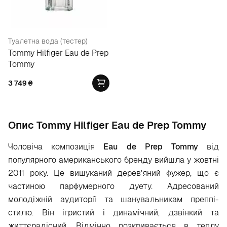
Туалетна вода (тестер)
Tommy Hilfiger Eau de Prep
Tommy
3 749
₴
Опис Tommy Hilfiger Eau de Prep Tommy
Чоловіча композиція
Eau
de
Prep
Tommy
від
популярного американського бренду вийшла у жовтні
2011 року. Це вишуканий дерев'яний фужер, що є
частиною парфумерного дуету. Адресований
молодіжній аудиторії та шанувальникам преппі-
стилю. Він ігристий і динамічний, дзвінкий та
життєрадісний. Відмінно розкривається в теплу