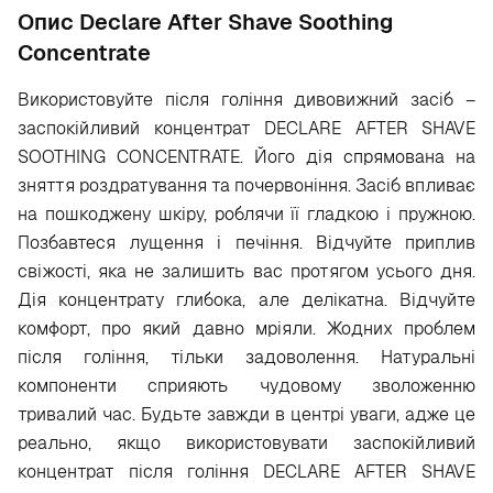
Опис Declare After Shave Soothing
Concentrate
Використовуйте після гоління дивовижний засіб –
заспокійливий концентрат DECLARE AFTER SHAVE
SOOTHING CONCENTRATE. Його дія спрямована на
зняття роздратування та почервоніння. Засіб впливає
на пошкоджену шкіру, роблячи її гладкою і пружною.
Позбавтеся лущення і печіння. Відчуйте приплив
свіжості, яка не залишить вас протягом усього дня.
Дія концентрату глибока, але делікатна. Відчуйте
комфорт, про який давно мріяли. Жодних проблем
після гоління, тільки задоволення. Натуральні
компоненти сприяють чудовому зволоженню
тривалий час. Будьте завжди в центрі уваги, адже це
реально, якщо використовувати заспокійливий
концентрат після гоління DECLARE AFTER SHAVE