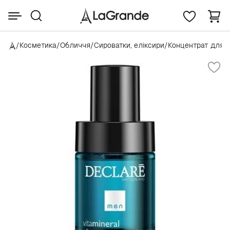
/
Косметика
/
Обличчя
/
Сироватки, еліксири
/
Концентрат для 