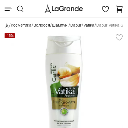
/
Косметика
/
Волосся
/
Шампуні
/
Dabur
/
Vatika
/
Dabur Vatika Ga
-15%