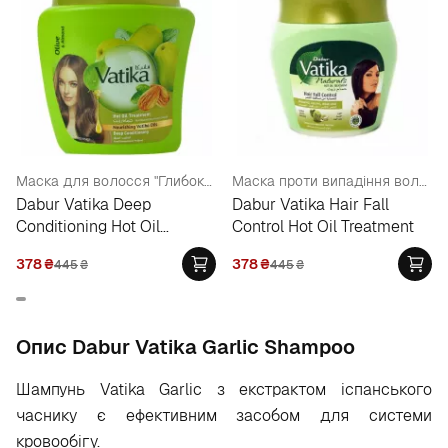
Маска для волосся "Глибоке кондиціювання"
Маска проти випадіння волосся
Dabur Vatika Deep
Dabur Vatika Hair Fall
Conditioning Hot Oil
Control Hot Oil Treatment
Treatment
378
₴
378
₴
445
₴
445
₴
Опис Dabur Vatika Garlic Shampoo
Шампунь Vatika Garlic з екстрактом іспанського
часнику є ефективним засобом для системи
кровообігу.