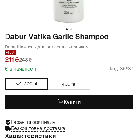
Dabur Vatika Garlic Shampoo
Dabur
Шампунь для волосся з часником
-15%
211
248
₴
Є в наявності
Код: 35637
200ml
400ml
Купити
Гарантія оригіналу
Безкоштовна доставка
Характеристики