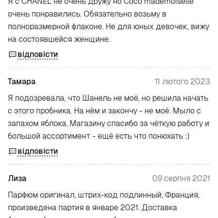
Я с CHANEL не очень дружу но Coco mademoiselle
очень понравились. Обязательно возьму в
полноразмерной флаконе. Не для юных девочек, вижу
на состоявшейся женщине.
відповісти
Тамара
11 лютого 2023
Я подозревала, что Шанель не моё, но решила начать
с этого пробника. На нём и закончу - не моё. Мыло с
запахом яблока. Магазину спасибо за чёткую работу и
большой ассортимент - ещё есть что понюхать :)
відповісти
Лиза
09 серпня 2021
Парфюм оригинал, штрих-код подлинный, Франция,
произведена партия в январе 2021. Доставка