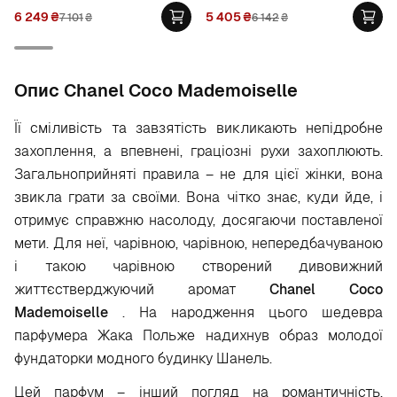
6 249
₴
5 405
₴
7 101
₴
6 142
₴
Опис Chanel Coco Mademoiselle
Її сміливість та завзятість викликають непідробне
захоплення, а впевнені, граціозні рухи захоплюють.
Загальноприйняті правила – не для цієї жінки, вона
звикла грати за своїми. Вона чітко знає, куди йде, і
отримує справжню насолоду, досягаючи поставленої
мети. Для неї, чарівною, чарівною, непередбачуваною
і такою чарівною створений дивовижний
життєстверджуючий аромат
Chanel Coco
Mademoiselle
. На народження цього шедевра
парфумера Жака Польже надихнув образ молодої
фундаторки модного будинку Шанель.
Цей парфум – інший погляд на романтичність,