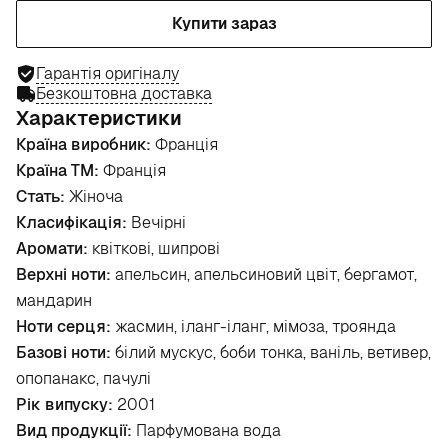
Купити зараз
Гарантія оригіналу
Безкоштовна доставка
Характеристики
Країна виробник:
Франція
Країна ТМ:
Франція
Стать:
Жіноча
Класифікація:
Вечірні
Аромати:
квіткові, шипрові
Верхні ноти:
апельсин, апельсиновий цвіт, бергамот,
мандарин
Ноти серця:
жасмин, іланг-іланг, мімоза, троянда
Базові ноти:
білий мускус, боби тонка, ваніль, ветивер,
опопанакс, пачулі
Рік випуску:
2001
Вид продукції:
Парфумована вода