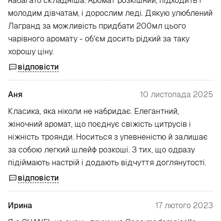
набагато складніша. Аромат розкішний, підходить і
молодим дівчатам, і дорослим леді. Дякую улюблений
Лагранд за можливість придбати 200мл цього
чарівного аромату - об'єм досить рідкий за таку
хорошу ціну.
відповісти
Аня
10 листопада 2025
Класика, яка ніколи не набридає. Елегантний,
жіночний аромат, що поєднує свіжість цитрусів і
ніжність троянди. Носиться з упевненістю й залишає
за собою легкий шлейф розкоші. З тих, що одразу
підіймають настрій і додають відчуття доглянутості.
відповісти
Ирина
17 лютого 2023