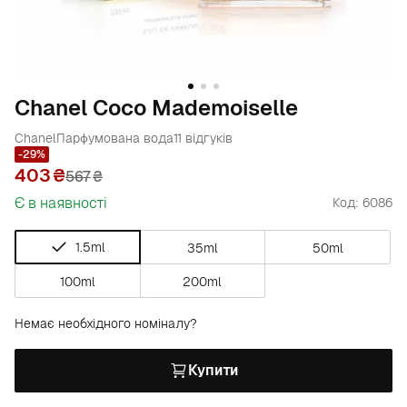
Chanel Coco Mademoiselle
Chanel
Парфумована вода
11 відгуків
-29%
403
567
₴
Є в наявності
Код: 6086
1.5ml
35ml
50ml
100ml
200ml
Немає необхідного номіналу?
Купити