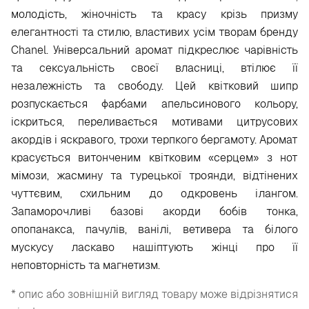
молодість, жіночність та красу крізь призму
елегантності та стилю, властивих усім творам бренду
Chanel. Універсальний аромат підкреслює чарівність
та сексуальність своєї власниці, втілює її
незалежність та свободу. Цей квітковий шипр
розпускається фарбами апельсинового кольору,
іскриться, переливається мотивами цитрусових
акордів і яскравого, трохи терпкого бергамоту. Аромат
красується витонченим квітковим «серцем» з нот
мімози, жасмину та турецької троянди, відтінених
чуттєвим, схильним до одкровень ілангом.
Запаморочливі базові акорди бобів тонка,
опопанакса, пачулів, ванілі, ветивера та білого
мускусу ласкаво нашіптують жінці про її
неповторність та магнетизм.
* опис або зовнішній вигляд товару може відрізнятися