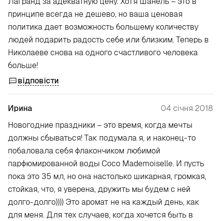
Лагранд за адекватную цену. Хотя Шанель – это в
принципе всегда не дешево, но ваша ценовая
политика дает возможность большему количеству
людей подарить радость себе или близким. Теперь в
Николаеве снова на одного счастливого человека
больше!
відповісти
Ирина
04 січня 2018
Новогодние праздники – это время, когда мечты
должны сбываться! Так подумала я, и наконец-то
побаловала себя флакончиком любимой
парфюмированной воды Coco Mademoiselle. И пусть
пока это 35 мл, но она настолько шикарная, громкая,
стойкая, что, я уверена, дружить мы будем с ней
долго-долго)))) Это аромат не на каждый день, как
для меня. Для тех случаев, когда хочется быть в