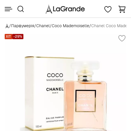
/
Парфумерія
/
Chanel
/
Coco Mademoiselle
/
Chanel Coco Mademo
ХІТ
-29%