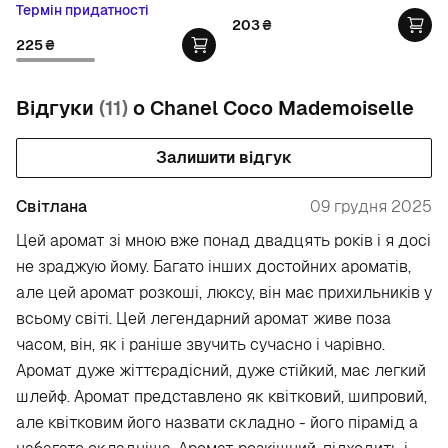
Термін придатності
203
₴
225
₴
Відгуки
(11)
о Chanel Coco Mademoiselle
Залишити відгук
Світлана
09 грудня 2025
Цей аромат зі мною вже понад двадцять років і я досі
не зраджую йому. Багато інших достойних ароматів,
але цей аромат розкоші, люксу, він має прихильників у
всьому світі. Цей легендарний аромат живе поза
часом, він, як і раніше звучить сучасно і чарівно.
Аромат дуже жіттєрадісний, дуже стійкий, має легкий
шлейф. Аромат представлено як квітковий, шипровий,
але квітковим його назвати складно - його пірамід а