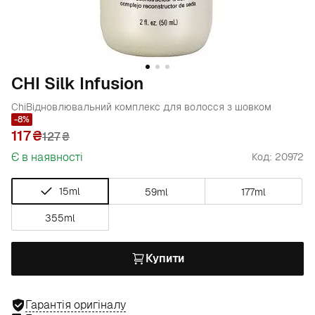
CHI Silk Infusion
Chi
Відновлювальний комплекс для волосся з шовком
-8%
117
127
₴
Є в наявності
Код: 20972
15ml
59ml
177ml
355ml
Купити
Гарантія оригіналу