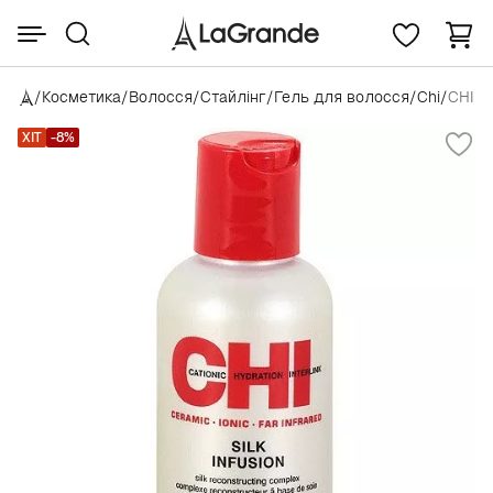
/
Косметика
/
Волосся
/
Стайлінг
/
Гель для волосся
/
Chi
/
CHI Si
ХІТ
-8%