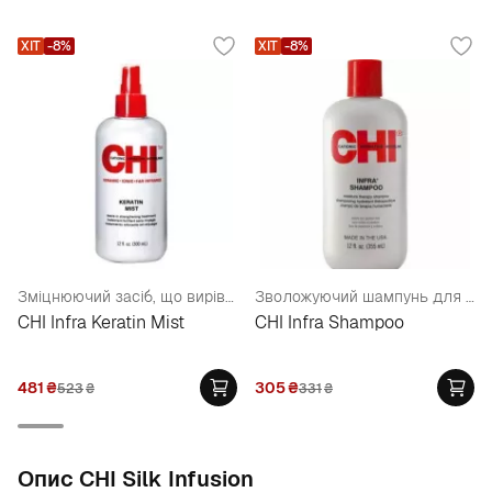
ХІТ
-8%
ХІТ
-8%
Зміцнюючий засіб, що вирівнює пористість волосся
Зволожуючий шампунь для всіх типів волосся
CHI Infra Keratin Mist
CHI Infra Shampoo
481
₴
305
₴
523
₴
331
₴
Опис CHI Silk Infusion