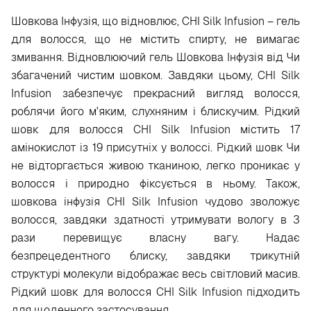
Шовкова Інфузія, що відновлює, CHI Silk Infusion – гель
для волосся, що не містить спирту, не вимагає
змивання. Відновлюючий гель Шовкова Інфузія від Чи
збагачений чистим шовком. Завдяки цьому, CHI Silk
Infusion забезпечує прекрасний вигляд волосся,
роблячи його м'яким, слухняним і блискучим. Рідкий
шовк для волосся CHI Silk Infusion містить 17
амінокислот із 19 присутніх у волоссі. Рідкий шовк Чи
не відторгається живою тканиною, легко проникає у
волосся і природно фіксується в ньому. Також,
шовкова інфузія CHI Silk Infusion чудово зволожує
волосся, завдяки здатності утримувати вологу в 3
рази перевищує власну вагу. Надає
безпрецедентного блиску, завдяки трикутній
структурі молекули відображає весь світловий масив.
Рідкий шовк для волосся CHI Silk Infusion підходить
для щоденного застосування.