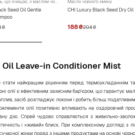
Ніжний шампунь, що очищає, з маслом чорного кмину
Масло чорного кмину
ack Seed Oil Gentle
CHI Luxury Black Seed Dry Oil
ampoo
188
₴
8
₴
204
₴
Oil Leave-in Conditioner Mist
е стати найкращим рішенням перед термоукладанням т
рні олії є ефективним захисним бар'єром, що гарантує ма
плив, засіб розгладжує локони і робить більш податливим
кроелементи олії позитивно впливають на оздоровчий п
вну дію. Спрей чудово справляється з живильно-зволо
стичність і «живий» блиск. При комплексному догляді з л
 сучасної жінки поряд з іншими продуктами на основі чорно