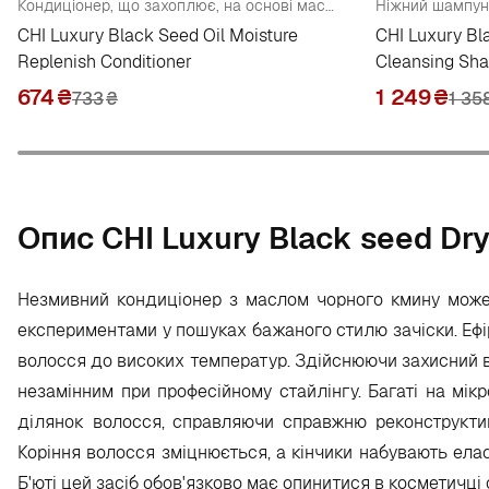
Кондиціонер, що захоплює, на основі масла чорного кмину
CHI Luxury Black Seed Oil Moisture
CHI Luxury Bl
Replenish Conditioner
Cleansing Sh
674
₴
1 249
₴
733
₴
1 35
Опис CHI Luxury Black seed Dry 
Незмивний кондиціонер з маслом чорного кмину мож
експериментами у пошуках бажаного стилю зачіски. Ефі
волосся до високих температур. Здійснюючи захисний в
незамінним при професійному стайлінгу. Багаті на мі
ділянок волосся, справляючи справжню реконструкти
Коріння волосся зміцнюється, а кінчики набувають ела
Б'юті цей засіб обов'язково має опинитися в косметичці