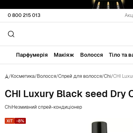
0 800 215 013
Акц
Парфумерія
Макіяж
Волосся
Тіло та 
Косметика
Волосся
Спрей для волосся
Chi
CHI Luxur
/
/
/
/
/
CHI Luxury Black seed Dry O
Chi
Незмивний спрей-кондиціонер
ХІТ
-8%