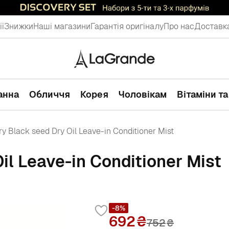
ії
Знижки
Наші магазини
Гарантія оригіналу
Про нас
Доставка
ванна
Обличчя
Корея
Чоловікам
Вітаміни т
y Black seed Dry Oil Leave-in Conditioner Mist
il Leave-in Conditioner Mist
-8%
692
752
₴