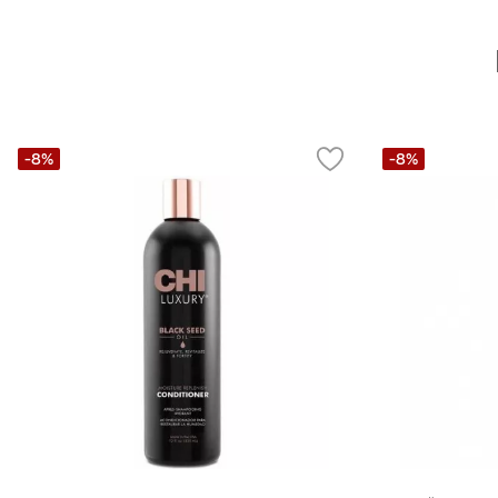
-8%
-8%