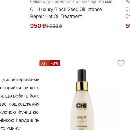
Еліксир для волосся з олією чорного кмину
CHI Luxury Black Seed Oil Intense
CH
Repair Hot Oil Treatment
C
950
₴
5
1 033
₴
ХІТ
-8%
а дизайнерськими
лосприйнятливість
и, що робить його
роцес пошкоджених
жуючою функцією.
інійкою Кардаш'ян
го кмину.