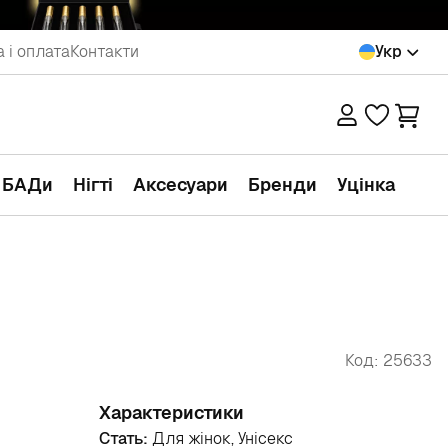
 і оплата
Контакти
Укр
а БАДи
Нігті
Аксесуари
Бренди
Уцінка
Код: 25633
Характеристики
Стать:
Для жінок, Унісекс