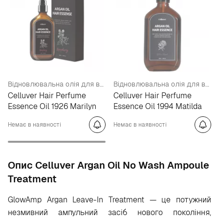
Відновлювальна олія для волосся з 10 натуральними оліями та UV-захистом 1926 Marilyn
Відновлювальна олія для волосся з 10 натуральними оліями та UV-захистом 1994 Matilda
Celluver Hair Perfume
Celluver Hair Perfume
Essence Oil 1926 Marilyn
Essence Oil 1994 Matilda
Немає в наявності
Немає в наявності
Опис Celluver Argan Oil No Wash Ampoule
Treatment
GlowAmp Argan Leave-In Treatment — це потужний
незмивний ампульний засіб нового покоління,