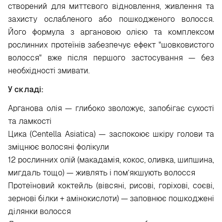
створений для миттєвого відновлення, живлення та
захисту ослабленого або пошкодженого волосся.
Його формула з аргановою олією та комплексом
рослинних протеїнів забезпечує ефект "шовковистого
волосся" вже після першого застосування — без
необхідності змивати.
У складі:
Арганова олія — глибоко зволожує, запобігає сухості
та ламкості
Цика (Centella Asiatica) — заспокоює шкіру голови та
зміцнює волосяні фолікули
12 рослинних олій (макадамія, кокос, оливка, шипшина,
мигдаль тощо) — живлять і пом’якшують волосся
Протеїновий коктейль (вівсяні, рисові, горіхові, соєві,
зернові білки + амінокислоти) — заповнює пошкоджені
ділянки волосся