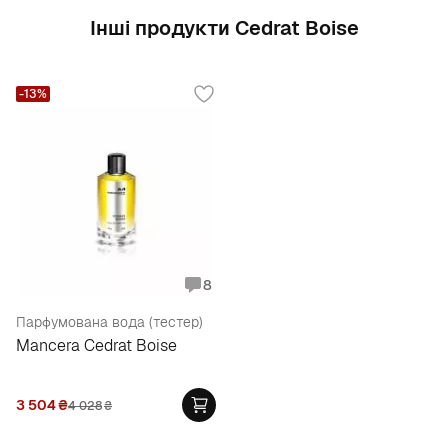
Інші продукти Cedrat Boise
-13%
8
Парфумована вода (тестер)
Mancera Cedrat Boise
3 504
₴
4 028
₴