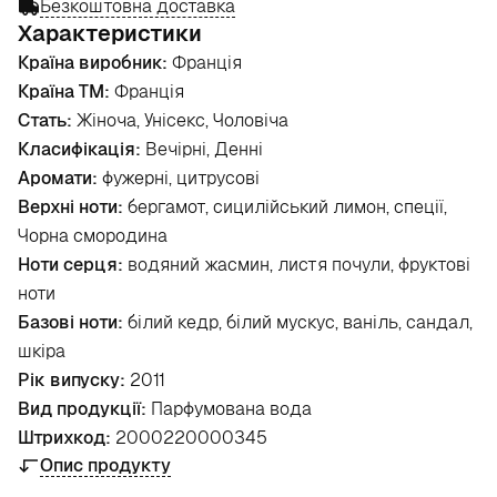
Безкоштовна доставка
Характеристики
Країна виробник:
Франція
Країна ТМ:
Франція
Стать:
Жіноча, Унісекс, Чоловіча
Класифікація:
Вечірні, Денні
Аромати:
фужерні, цитрусові
Верхні ноти:
бергамот, сицилійський лимон, спеції,
Чорна смородина
Ноти серця:
водяний жасмин, листя почули, фруктові
ноти
Базові ноти:
білий кедр, білий мускус, ваніль, сандал,
шкіра
Рік випуску:
2011
Вид продукції:
Парфумована вода
Штрихкод:
2000220000345
Опис продукту