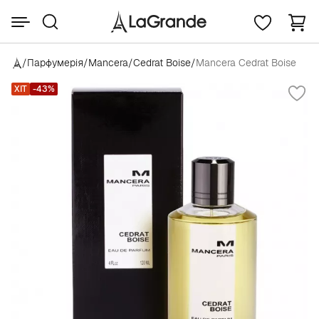
/
Парфумерія
/
Mancera
/
Cedrat Boise
/
Mancera Cedrat Boise
ХІТ
-43%