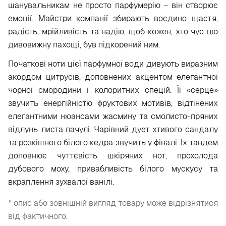
шанувальникам не просто парфумерію – він створює
емоції. Майстри компанії збирають воєдино щастя,
радість, мрійливість та надію, щоб кожен, хто чує цю
дивовижну пахощі, був підкорений ним.
Початкові ноти цієї парфумної води дивують виразним
акордом цитрусів, доповнених акцентом елегантної
чорної смородини і колоритних спецій. Її «серце»
звучить енергійністю фруктових мотивів, відтінених
елегантними нюансами жасмину та смолисто-пряних
відлунь листа пачулі. Чарівний дует хтивого сандалу
та розкішного білого кедра звучить у фіналі. Їх тандем
доповнює чуттєвість шкіряних нот, прохолода
дубового моху, привабливість білого мускусу та
вкраплення зухвалої ванілі.
* опис або зовнішній вигляд товару може відрізнятися
від фактичного.