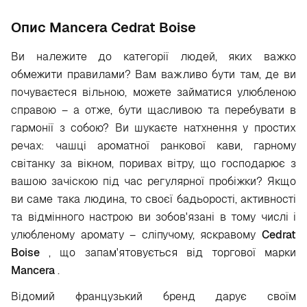
Опис Mancera Cedrat Boise
Ви належите до категорії людей, яких важко
обмежити правилами? Вам важливо бути там, де ви
почуваєтеся вільною, можете займатися улюбленою
справою – а отже, бути щасливою та перебувати в
гармонії з собою? Ви шукаєте натхнення у простих
речах: чашці ароматної ранкової кави, гарному
світанку за вікном, поривах вітру, що господарює з
вашою зачіскою під час регулярної пробіжки? Якщо
ви саме така людина, то своєї бадьорості, активності
та відмінного настрою ви зобов'язані в тому числі і
улюбленому аромату – сліпучому, яскравому
Cedrat
Boise
, що запам'ятовується від торгової марки
Mancera
.
Відомий французький бренд дарує своїм