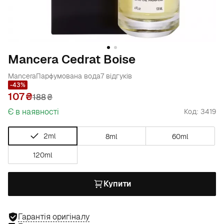
Mancera Cedrat Boise
Mancera
Парфумована вода
7 відгуків
-43%
107
188
₴
Є в наявності
Код: 3419
2ml
8ml
60ml
120ml
Купити
Гарантія оригіналу