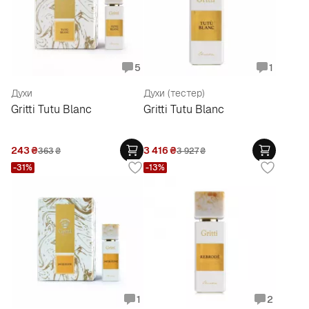
5
1
Духи
Духи (тестер)
Gritti Tutu Blanc
Gritti Tutu Blanc
243
₴
3 416
₴
363
₴
3 927
₴
-31%
-13%
1
2