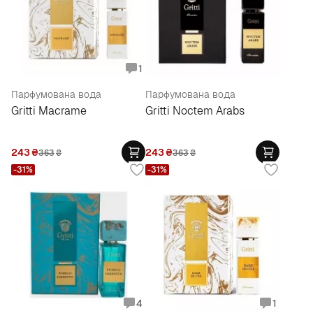
1
Парфумована вода
Парфумована вода
Gritti Macrame
Gritti Noctem Arabs
243
₴
243
₴
363
₴
363
₴
-31%
-31%
4
1