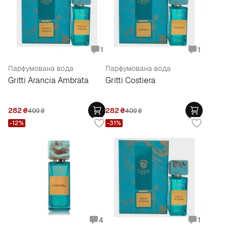
1
1
Парфумована вода
Парфумована вода
Gritti Arancia Ambrata
Gritti Costiera
282
₴
282
₴
409
₴
409
₴
-12%
-31%
4
1