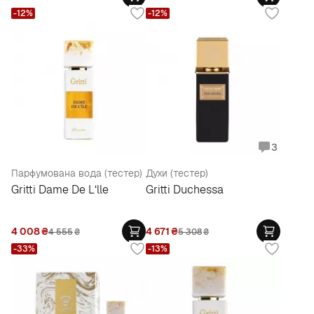
-12%
-12%
3
Парфумована вода (тестер)
Духи (тестер)
Gritti Dame De L‘lle
Gritti Duchessa
4 008
₴
4 671
₴
4 555
₴
5 308
₴
-33%
-13%