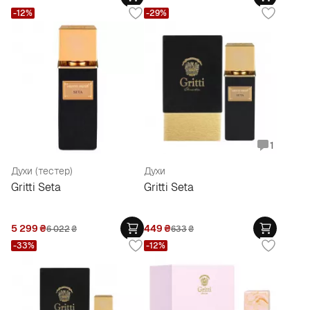
-12%
-29%
1
Духи (тестер)
Духи
Gritti Seta
Gritti Seta
5 299
₴
449
₴
6 022
₴
633
₴
-33%
-12%