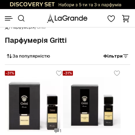
/
Парфумерія
/
Gritti
Парфумерія Gritti
За популярністю
Фільтри
Сортувати
-31%
-31%
1