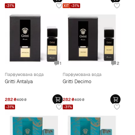
-31%
ХІТ
-31%
1
2
Парфумована вода
Парфумована вода
Gritti Antalya
Gritti Decimo
282
₴
282
₴
409
₴
409
₴
-31%
-31%