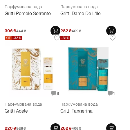
Парфумована вода
Парфумована вода
Gritti Pomelo Sorrento
Gritti Dame De L‘lle
306
₴
282
₴
444
₴
409
₴
ХІТ
-33%
-31%
8
1
Парфумована вода
Парфумована вода
Gritti Adele
Gritti Tangerina
220
₴
282
₴
328
₴
409
₴