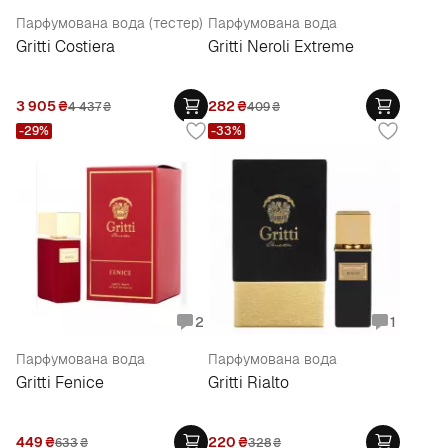
Парфумована вода (тестер)
Парфумована вода
Gritti Costiera
Gritti Neroli Extreme
3 905
₴
282
₴
4 437
₴
409
₴
-29%
-33%
2
1
Парфумована вода
Парфумована вода
Gritti Fenice
Gritti Rialto
449
₴
220
₴
633
₴
328
₴