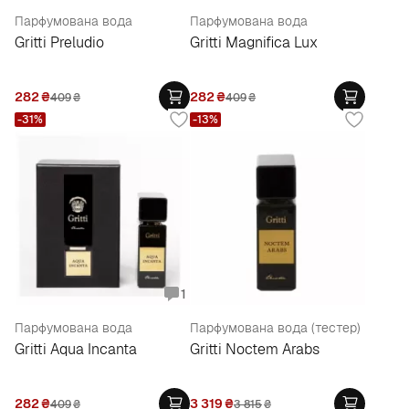
Парфумована вода
Парфумована вода
Gritti Preludio
Gritti Magnifica Lux
282
₴
282
₴
409
₴
409
₴
-31%
-13%
1
Парфумована вода
Парфумована вода (тестер)
Gritti Aqua Incanta
Gritti Noctem Arabs
282
₴
3 319
₴
409
₴
3 815
₴