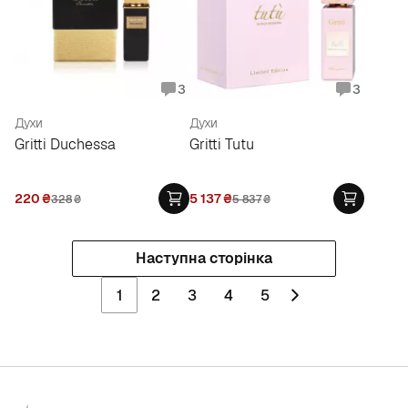
3
3
Духи
Духи
Gritti Duchessa
Gritti Tutu
220
₴
5 137
₴
328
₴
5 837
₴
Наступна сторінка
1
2
3
4
5