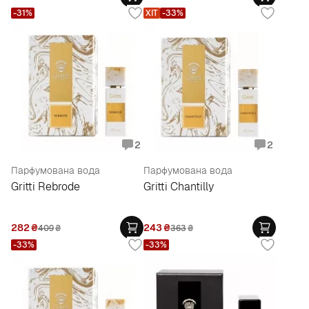
-31%
ХІТ
-33%
2
2
Парфумована вода
Парфумована вода
Gritti Rebrode
Gritti Chantilly
282
₴
243
₴
409
₴
363
₴
-33%
-33%