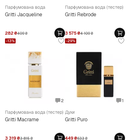
Парфумована вода
Парфумована вода (тестер)
Gritti Jacqueline
Gritti Rebrode
282
₴
3 575
₴
409
₴
4 109
₴
-13%
-29%
2
1
Парфумована вода (тестер)
Духи
Gritti Macrame
Gritti Puro
3 319
₴
449
₴
3 815
₴
633
₴