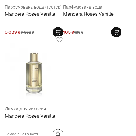
Парфумована вода (тестер)
Парфумована вода
Mancera Roses Vanille
Mancera Roses Vanille
3 089
₴
103
₴
3 592
₴
180
₴
Димка для волосся
Mancera Roses Vanille
Немає в наявності