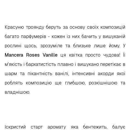
Красуню троянду беруть за основу своїх композицій
багато парфумерів - кожен із них бачить у вишуканій
рослині щось, зрозуміле та близьке лише йому. У
Mancera Roses Vanille
ця квітка просто чудова! Її
м'якість і бархатистість плавно і вишукано перетікає в
шарм та пікантність ванілі, інтенсивні акорди якої
роблять композицію ще глибшою, розкішнішою та
владнішою.
Іскристий старт аромату яка бентежить, балує