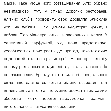
марки. Таке місце його розташування було обрано
невипадково: тут, у стінах дорогих ресторанів,
елітних клубів проводить своє дозвілля блискуча
успішна публіка. Її як цільову аудиторію бренду і
вибрав П'єр Мансера, один із засновників марки. У
селективній парфумерії, яку вона представляє,
уособлюється пристрасть до пригод, захоплюючих
подорожей і екзотика різних країн. Неповторні, єдині у
своєму роді аромати одягнені в унікальні флакони. Їх
на замовлення бренду виготовили зі спеціального
скла, яке здатне захистити рідину всередині від
впливу світла і тепла, що руйнує аромат, і тим самим
зберегти якість дорогої парфумерної продукції,
виготовленої із натуральної сировини.