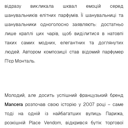
відразу викликала шквал емоцій серед
шанувальників елітних парфумів. Її шанувальниці та
шанувальники одноголосно заявляють: достатньо
лише краплі цих чарів, щоб виділитися в натовпі
таких самих модних, елегантних та доглянутих
людей. Автором композиції став відомий парфумер
П'єр Монталь.
Молодий, але досить успішний французький бренд
Mancera
розпочав свою історію у 2007 році – саме
тоді на одній із найбагатших вулиць Парижа,
розкішній Place Vendom, відкрився бутік торгової