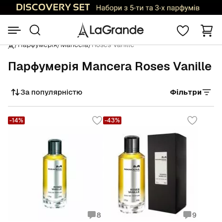
/
Парфумерія
/
Mancera
/
Roses Vanille
Парфумерія Mancera Roses Vanille
За популярністю
Фільтри
Сортувати
-14%
-43%
8
9