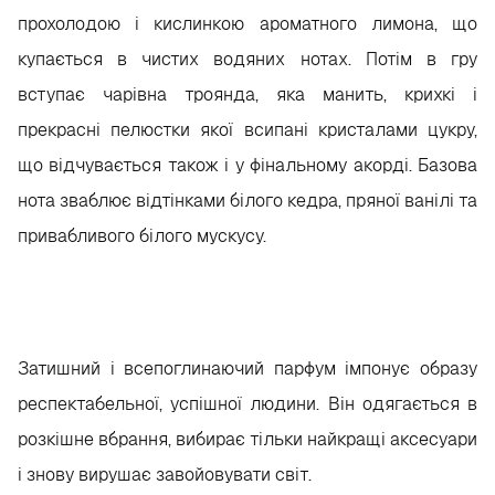
прохолодою і кислинкою ароматного лимона, що
купається в чистих водяних нотах. Потім в гру
вступає чарівна троянда, яка манить, крихкі і
прекрасні пелюстки якої всипані кристалами цукру,
що відчувається також і у фінальному акорді. Базова
нота зваблює відтінками білого кедра, пряної ванілі та
привабливого білого мускусу.
Затишний і всепоглинаючий парфум імпонує образу
респектабельної, успішної людини. Він одягається в
розкішне вбрання, вибирає тільки найкращі аксесуари
і знову вирушає завойовувати світ.